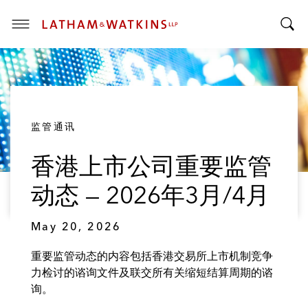
T
T
o
o
g
g
g
g
l
l
e
监管通讯
e
M
S
e
香港上市公司重要监管
e
n
a
u
动态 — 2026年3月/4月
r
c
May 20, 2026
h
B
重要监管动态的内容包括香港交易所上市机制竞争
a
力检讨的谘询文件及联交所有关缩短结算周期的谘
r
询。