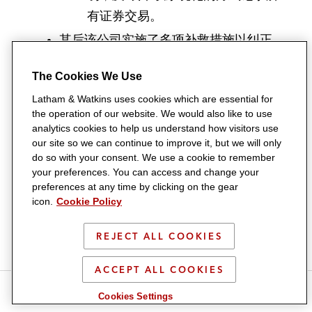
有证券交易。
其后该公司实施了多项补救措施以纠正
其《上市规则》违规事项，避免同类违
The Cookies We Use
规事件再次发生。
Latham & Watkins uses cookies which are essential for
违规事项
the operation of our website. We would also like to use
analytics cookies to help us understand how visitors use
该公司
our site so we can continue to improve it, but we will only
do so with your consent. We use a cookie to remember
该公司未有遵守适用于㇐系列交易的公
your preferences. You can access and change your
preferences at any time by clicking on the gear
告、通函及/或股东批准规定，违反《上
icon.
Cookie Policy
市规则》第14.34、14.38A、14.40、
14.48及14.49条
REJECT ALL COOKIES
相关董事
ACCEPT ALL COOKIES
S
S
S
S
S
于先生、李女士、刘先生、蔡先生、陈
Cookies Settings
h
h
h
h
h