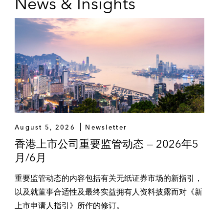
News & Insights
处理在香港联交所主板招股上市集资24.5亿
港元的项目*
代表承销商处理卡姆丹克太阳能系统集团有
限公司在香港联交所主板招股上市集资5.25
亿港元的项目*
代表越南摩托车制造商越南制造加工出口
（控股）有限公司处理从台湾上市母公司三
阳工业有限公司分拆在香港联交所主板招股
August 5, 2026
Newsletter
上市集资8.5亿港元的项目*
香港上市公司重要监管动态 — 2026年5
月/6月
代表承销商处理阳光房地产基金在香港联交
所主板招股上市集资27.2亿港元的项目*
重要监管动态的内容包括有关无纸证券市场的新指引，
以及就董事合适性及最终实益拥有人资料披露而对《新
代表俄罗斯矿业公司IRC Limited处理在香港
上市申请人指引》所作的修订。
联交所进行全球发行及上市集资18.7亿港元