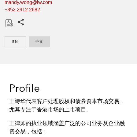
mandy.wong@lw.com
+852.2912.2682
Share this pages
D
o
EN
ENGLISH
中文
CHINESE
w
n
l
o
a
d
Profile
王诗华代表客户处理股权和债券资本市场交易，
尤其专注于香港市场的上市项目。
王律师的执业领域涵盖广泛的公司业务及企业融
资交易，包括：