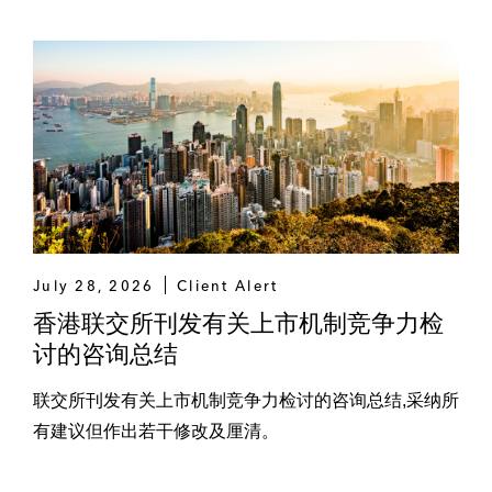
的项目*
其他
代表摩根大通和海通国际作为联合配售代理
处理旭辉控股（集团）于香港联交所以前旧
后新方式配售840,000,000股
代表瑞信、海通国际和汇丰银行处理旭辉控
股（集团）于香港联交所以前旧后新方式配
售304,926,000股
July 28, 2026
Client Alert
代表瑞信处理京东方精电在香港联交所上市
香港联交所刊发有关上市机制竞争力检
的33,300,000股配售
讨的咨询总结
代表广州农村商业银行处理其13.4亿内资股
联交所刊发有关上市机制竞争力检讨的咨询总结,采纳所
非公开发行及3.05亿股H股配售
有建议但作出若干修改及厘清。
代表中国中药控股有限公司处理私人配售