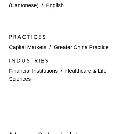
目*
(Cantonese)
/
English
代表承销商处理广州农村商业银行股份有限
公司在香港联交所主板首次公开发行H股集
资92.8亿港元的项目*
PRACTICES
代表承销商处理顺兴集团控股在香港联交所
Capital Markets
/
Greater China Practice
主板招股上市集资1.2亿港元的项目。顺兴
INDUSTRIES
集团控股为香港一家顶尖的机电工程服务公
司*
Financial Institutions
/
Healthcare & Life
Sciences
代表承销商处理江南布衣有限公司在香港联
交所主板招股上市集资9.2亿港元的项目*
代表承销商处理雅迪集团控股有限公司在香
港联交所主板招股上市集资12.9亿港元的项
目*
代表中国主题公园运营商海昌控股有限公司