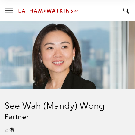
R
R
E
T
N
T
T
o
S
o
E
g
C
g
g
T
I
g
l
O
l
e
N
:
e
M
S
e
e
n
a
u
r
c
h
See Wah (Mandy) Wong
B
a
Partner
r
香港