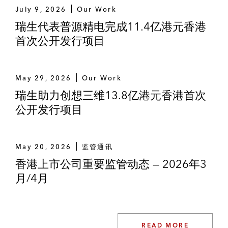
604,296,222新股的项目
July 9, 2026
Our Work
瑞生代表普源精电完成11.4亿港元香港
代表中国新高教集团处理于香港联交所私人
首次公开发行项目
配售110,000,000股份
代表瑞信作为承销商处理移卡有限公司在香
May 29, 2026
Our Work
港联交所上市的4,911,200股大宗交易
瑞生助力创想三维13.8亿港元香港首次
债券资本市场
公开发行项目
代表作为承销商的瑞银处理中国国际学校办
学机构中国枫叶教育集团发行1.25亿美元可
May 20, 2026
监管通讯
换股债券事宜
香港上市公司重要监管动态 — 2026年3
代表中国新高教集团发行可转换债券的项目
月/4月
代表华熙生物科技有限公司，一家香港上市
公司，向新加坡政府投资公司的子公司发行
可转换债券和认购股份，及向公司的董事和
READ MORE