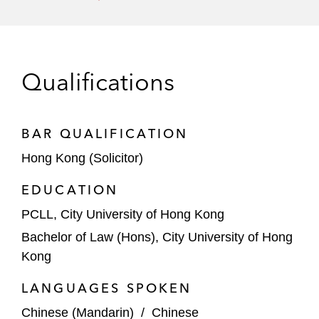
代表承销商处理中国辅助生殖基因检测解决
方案最领先创新平台苏州贝康医疗股份有限
公司于香港联交所首次公开发行18.24亿港
元H股及上市项目
Qualifications
代表承销商处理杭州启明医疗器械股份有限
公司在香港联交所主板进行25.9亿港元的首
次公开发行及上市项目
BAR QUALIFICATION
Hong Kong (Solicitor)
代表承销商处理康宁杰瑞生物制药在香港证
券交易所主板进行21亿港元的首次公开发行
EDUCATION
及上市项目
PCLL, City University of Hong Kong
代表ESR（易商红木）处理在香港联交所主
Bachelor of Law (Hons), City University of Hong
板进行16亿美元的首次公开发行及上市项目
Kong
代表承销商处理正荣地产集团有限公司在香
LANGUAGES SPOKEN
港联交所主板招股上市集资44.8亿港元的项
Chinese (Mandarin)
/
Chinese