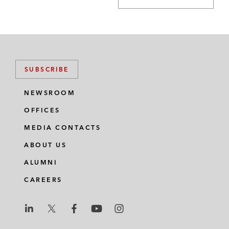
高管发行管理认购股份*
代表鑫网易商集团有限公司，一家香港上市
公司，发行：
2,000万美元、年息13%、2017年到期
SUBSCRIBE
的有担保票据 *
NEWSROOM
600万美元、年息13%、2018年到期的
OFFICES
可转换债券*
MEDIA CONTACTS
400万美元、年息13%、2018年到期的
ABOUT US
有担保可转换债券*
ALUMNI
代表Nord Anglia Education, Inc.，一家知名
CAREERS
优质学校全球运营商，协助其发行2018年到
期的高级付款票据。高盛是其唯一牵头经办
人。此项交易被《国际金融法律评论》亚洲
L
L
L
L
L
大奖（IFLR’s Asia Awards）评选为2014年