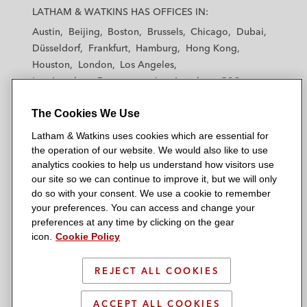
a
a
a
a
a
LATHAM & WATKINS HAS OFFICES IN:
“年度最佳高收益交易”*
t
t
t
t
t
Austin
Beijing
Boston
Brussels
Chicago
Dubai
h
h
h
h
h
代表高盛投资公司、瑞士信贷和汇丰银行，
Düsseldorf
Frankfurt
Hamburg
Hong Kong
a
a
a
a
a
Houston
London
Los Angeles
参与其为Nord Anglia Education成功投标
m
m
m
m
m
Los Angeles — Downtown
Los Angeles — GSO
WGL Group项目的1.65亿美元债券收购过渡
&
&
&
&
&
Madrid
Manchester — GSO
Milan
Munich
融资*
W
W
W
W
W
The Cookies We Use
New York
Orange County
Paris
Riyadh
a
a
a
a
a
San Diego
San Francisco
Seoul
Silicon Valley
并购、上市公司收购及《上市规则》合规
Latham & Watkins uses cookies which are essential for
t
t
t
t
t
Singapore
Tel Aviv
Tokyo
Washington, D.C.
the operation of our website. We would also like to use
k
k
k
k
k
代表吉利汽车处理其对旗下高端电动汽车品
analytics cookies to help us understand how visitors use
i
i
i
i
i
our site so we can continue to improve it, but we will only
牌极氪的私有化交易。该交易荣获2026年
n
n
n
n
n
do so with your consent. We use a cookie to remember
《亚洲法律杂志》中国法律大奖年度并购交
s
s
s
s
s
your preferences. You can access and change your
© 2026 Latham & Watkins
易大奖 （Premium级别），以及2025年
L
T
F
Y
o
preferences at any time by clicking on the gear
Site Map
icon.
Cookie Policy
i
w
a
o
n
《商法》年度杰出并购交易大奖
n
i
c
u
I
Privacy Policy
代表MBK Partners Fund V, L.P.以9.5亿美元
k
t
b
t
n
REJECT ALL COOKIES
Scam Warning
e
t
o
u
s
从香港上市的中国海洋主题公园运营商海昌
d
Attorney Advertising & Terms of Use
e
o
b
t
ACCEPT ALL COOKIES