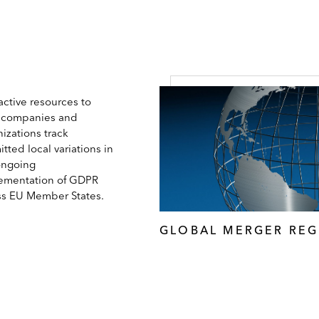
active resources to
 companies and
izations track
tted local variations in
ongoing
ementation of GDPR
ss EU Member States.
GLOBAL MERGER REG