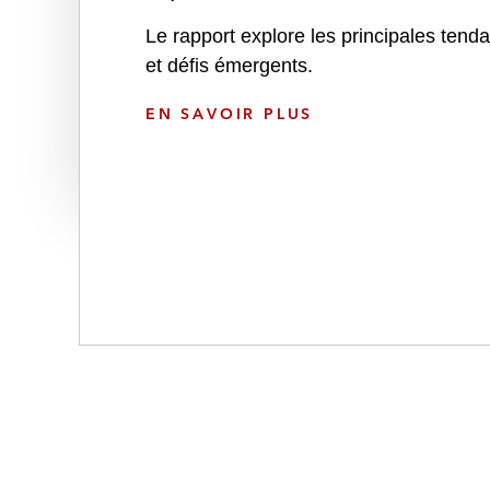
Le rapport explore les principales tend
et défis émergents.
H
EN SAVOIR PLUS
E
A
L
T
H
C
A
R
E
&
L
I
F
E
S
C