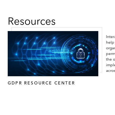
I
E
N
Resources
C
E
S
M
Inter
A
help
R
organ
K
permi
E
the 
T
impl
U
acro
P
D
GDPR RESOURCE CENTER
A
T
E