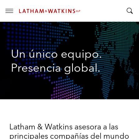
T
T
o
o
g
g
g
g
l
Un único equipo.
l
e
e
M
Presencia global.
S
e
e
n
a
u
r
c
h
B
a
Latham & Watkins asesora a las
r
principales compañías del mundo