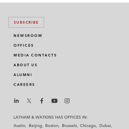
SUBSCRIBE
NEWSROOM
OFFICES
MEDIA CONTACTS
ABOUT US
ALUMNI
CAREERS
L
L
L
L
L
a
a
a
a
a
LATHAM & WATKINS HAS OFFICES IN:
t
t
t
t
t
Austin
Beijing
Boston
Brussels
Chicago
Dubai