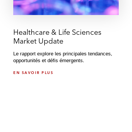
Healthcare & Life Sciences
Market Update
Le rapport explore les principales tendances,
opportunités et défis émergents.
H
EN SAVOIR PLUS
E
A
L
T
H
C
A
R
E
&
L