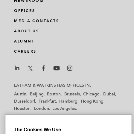
NEWSROOM
OFFICES
MEDIA CONTACTS
ABOUT US
ALUMNI
CAREERS
L
L
L
L
L
a
a
a
a
a
LATHAM & WATKINS HAS OFFICES IN:
t
t
t
t
t
Austin
Beijing
Boston
Brussels
Chicago
Dubai
h
h
h
h
h
Düsseldorf
Frankfurt
Hamburg
Hong Kong
a
a
a
a
a
Houston
London
Los Angeles
m
m
m
m
m
Los Angeles — Downtown
Los Angeles — GSO
&
&
&
&
&
Madrid
Manchester — GSO
Milan
Munich
W
W
W
W
W
The Cookies We Use
New York
Orange County
Paris
Riyadh
a
a
a
a
a