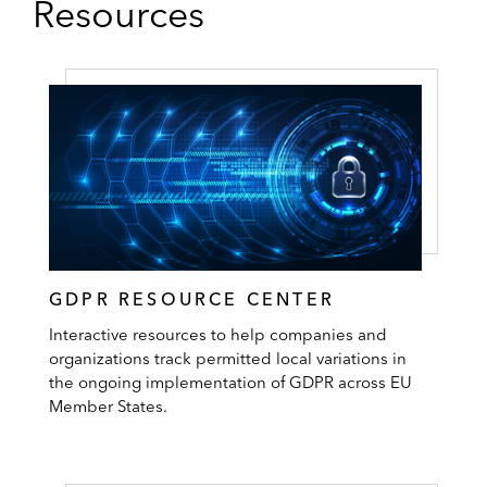
Resources
I
F
E
S
C
I
E
N
C
E
S
M
A
R
K
GDPR RESOURCE CENTER
E
T
Interactive resources to help companies and
U
organizations track permitted local variations in
P
the ongoing implementation of GDPR across EU
D
A
Member States.
T
E