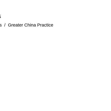
美元的项目*
S
s
/
Greater China Practice
立上市的项目*
*
达48亿港元*
牌的项目，总交易价值达30亿港元*