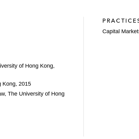
立互联网数据中心服务提供商于纳斯达克增发集资3.23亿
PRACTICE
联交所配股集资6.2亿港元的项目*
Capital Market
理从九龙仓集团有限公司分拆以介绍形式于香港联交所独
悦旅处理于香港联交所主板招股上市集资3.2亿港元的项目
iversity of Hong Kong,
处理以计划安排方式从香港联交所除牌的项目，总交易价值
划安排方式被太古股份有限公司私有化并从香港联交所除
g Kong, 2015
aw, The University of Hong