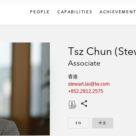
PEOPLE
CAPABILITIES
ACHIEVEMENT
Tsz Chun (Stew
Associate
香港
stewart.lai@lw.com
+852.2912.2575
Share this pages
D
o
EN
ENGLISH
中文
CHINESE
w