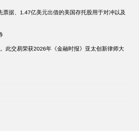
优先票据、1.47亿美元出借的美国存托股用于对冲以及
券
目。此交易荣获2026年《金融时报》亚太创新律师大
优先债券和5.75亿美元于2030年到期的可转换优先
交易和《商法》评为2023年度最佳债权交易。
集资113亿港元的项目*