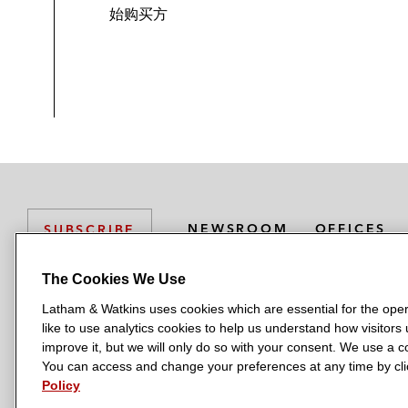
始购买方
NEWSROOM
OFFICES
SUBSCRIBE
The Cookies We Use
Latham & Watkins uses cookies which are essential for the oper
L
L
L
L
L
like to use analytics cookies to help us understand how visitors
a
a
a
a
a
LATHAM & WATKINS HAS OFFICES IN:
improve it, but we will only do so with your consent. We use a
t
t
t
t
t
You can access and change your preferences at any time by clic
Austin
Beijing
Boston
Brussels
Chicago
Dubai
Düsseldor
h
h
h
h
h
Policy
Manchester — GSO
Milan
Munich
New York
Orange Count
a
a
a
a
a