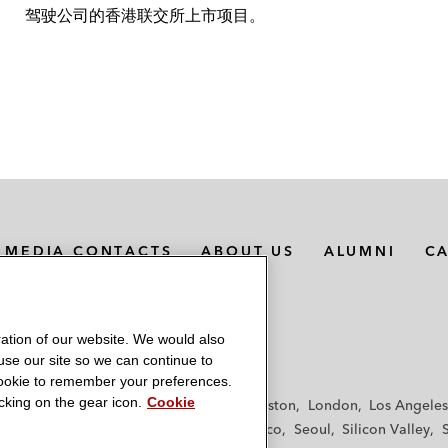
驾驶公司的香港联交所上市项目。
MEDIA CONTACTS
ABOUT US
ALUMNI
C
ation of our website. We would also
 use our site so we can continue to
 cookie to remember your preferences.
king on the gear icon.
Cookie
f
Frankfurt
Hamburg
Hong Kong
Houston
London
Los Angeles
y
Paris
Riyadh
San Diego
San Francisco
Seoul
Silicon Valley