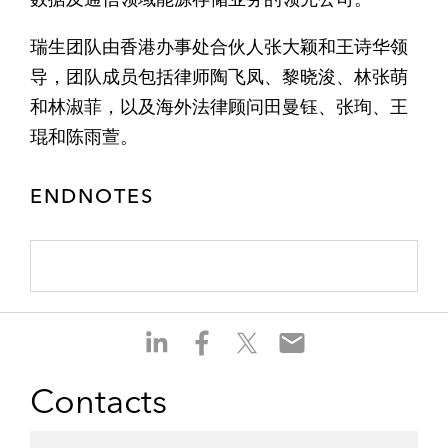
瑞生团队由香港办事处合伙人张大颖和王诗华领
导，团队成员包括律师陶飞凤、黎晓浚、林张萌
和林淑菲，以及海外法律顾问田曼钰、张珣、王
琨和陈雨萱。
ENDNOTES
S
S
S
S
h
h
h
h
a
a
a
a
Contacts
r
r
r
r
e
e
e
e