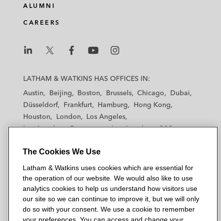
ALUMNI
CAREERS
L
L
L
L
L
a
a
a
a
a
LATHAM & WATKINS HAS OFFICES IN:
t
t
t
t
t
Austin
Beijing
Boston
Brussels
Chicago
Dubai
h
h
h
h
h
Düsseldorf
Frankfurt
Hamburg
Hong Kong
a
a
a
a
a
Houston
London
Los Angeles
m
m
m
m
m
Los Angeles — Downtown
Los Angeles — GSO
&
&
&
&
&
Madrid
Manchester — GSO
Milan
Munich
W
W
W
W
W
The Cookies We Use
New York
Orange County
Paris
Riyadh
a
a
a
a
a
San Diego
San Francisco
Seoul
Silicon Valley
Latham & Watkins uses cookies which are essential for
t
t
t
t
t
Singapore
Tel Aviv
Tokyo
Washington, D.C.
the operation of our website. We would also like to use
k
k
k
k
k
analytics cookies to help us understand how visitors use
i
i
i
i
i
our site so we can continue to improve it, but we will only
n
n
n
n
n
do so with your consent. We use a cookie to remember
s
s
s
s
s
your preferences. You can access and change your