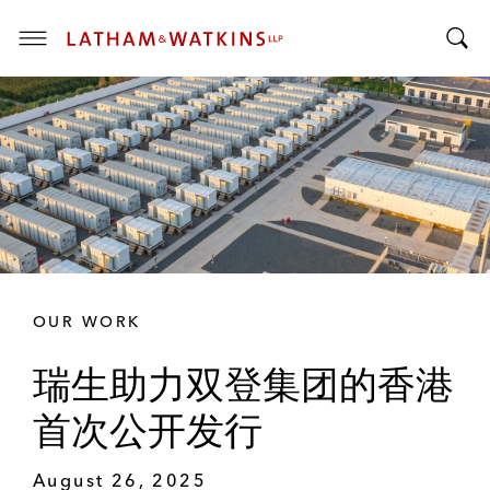
T
T
o
o
g
g
g
g
l
l
e
e
M
S
e
e
n
a
u
r
OUR WORK
c
h
瑞生助力双登集团的香港
B
a
首次公开发行
r
August 26, 2025