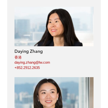
o
o
o
o
n
n
n
n
l
f
t
e
i
a
w
m
n
c
i
a
k
e
t
i
e
b
t
l
d
o
e
i
o
r
Daying Zhang
n
k
香港
daying.zhang@lw.com
+852.2912.2635