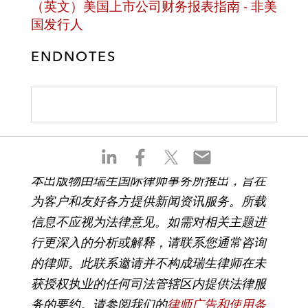
（英文）美国上市公司财务报表指南 - 非美
国发行人
ENDNOTES
S
S
S
S
h
h
h
h
本出版物由瑞生国际律师事务所推出，旨在
a
a
a
a
为客户和友好各方提供新闻资讯服务。所载
r
r
r
r
e
e
e
e
信息不应视为法律意见。如需对相关主题进
o
o
o
o
行更深入的分析或解释，请联系您通常咨询
n
n
n
n
的律师。此联系邀请并不构成瑞生律师在未
l
f
t
e
获授权执业的任何司法管辖区内提供法律服
i
a
w
m
n
c
i
a
务的要约。请参阅我们的
律师广告和使用条