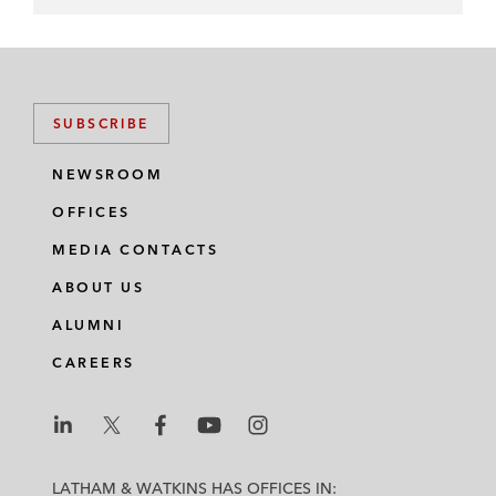
SUBSCRIBE
NEWSROOM
OFFICES
MEDIA CONTACTS
ABOUT US
ALUMNI
CAREERS
L
L
L
L
L
a
a
a
a
a
LATHAM & WATKINS HAS OFFICES IN: