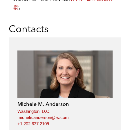
k
e
t
i
款
。
e
b
t
l
d
o
e
i
o
r
Contacts
n
k
Michele M. Anderson
Washington, D.C.
michele.anderson@lw.com
+1.202.637.2109