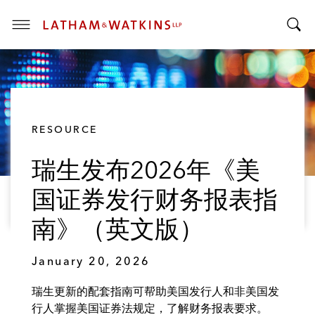
T
T
o
o
g
g
g
g
l
l
e
RESOURCE
e
M
S
e
瑞生发布2026年《美
e
n
a
u
国证券发行财务报表指
r
c
南》（英文版）
h
B
January 20, 2026
a
r
瑞生更新的配套指南可帮助美国发行人和非美国发
行人掌握美国证券法规定，了解财务报表要求。