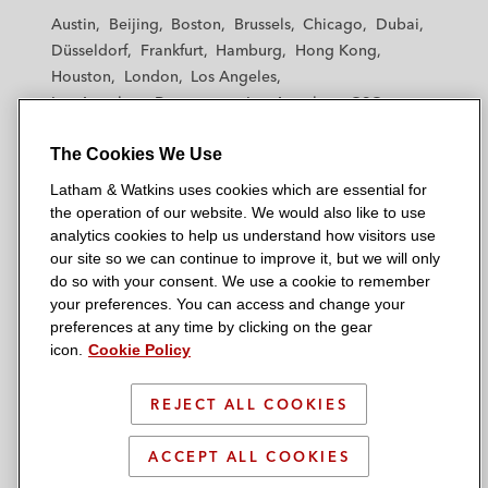
t
t
t
t
t
Austin
Beijing
Boston
Brussels
Chicago
Dubai
h
h
h
h
h
Düsseldorf
Frankfurt
Hamburg
Hong Kong
a
a
a
a
a
Houston
London
Los Angeles
m
m
m
m
m
Los Angeles — Downtown
Los Angeles — GSO
&
&
&
&
&
Madrid
Manchester — GSO
Milan
Munich
W
W
W
W
W
The Cookies We Use
New York
Orange County
Paris
Riyadh
a
a
a
a
a
San Diego
San Francisco
Seoul
Silicon Valley
Latham & Watkins uses cookies which are essential for
t
t
t
t
t
Singapore
Tel Aviv
Tokyo
Washington, D.C.
the operation of our website. We would also like to use
k
k
k
k
k
analytics cookies to help us understand how visitors use
i
i
i
i
i
our site so we can continue to improve it, but we will only
n
n
n
n
n
do so with your consent. We use a cookie to remember
s
s
s
s
s
your preferences. You can access and change your
© 2026 Latham & Watkins
L
T
F
Y
o
preferences at any time by clicking on the gear
Site Map
icon.
Cookie Policy
i
w
a
o
n
n
i
c
u
I
Privacy Policy
k
t
b
t
n
REJECT ALL COOKIES
Scam Warning
e
t
o
u
s
d
Attorney Advertising & Terms of Use
e
o
b
t
ACCEPT ALL COOKIES
i
r
k
e
a