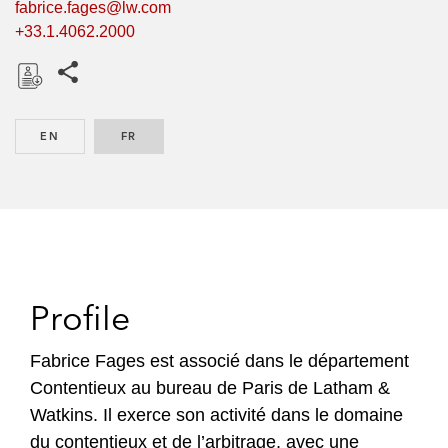
fabrice.fages@lw.com
+33.1.4062.2000
Share this pages
D
o
EN
ENGLISH
FR
FRENCH
w
n
l
o
a
d
Profile
Fabrice Fages est associé dans le département
Contentieux au bureau de Paris de Latham &
Watkins. Il exerce son activité dans le domaine
du contentieux et de l’arbitrage, avec une