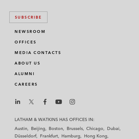
SUBSCRIBE
NEWSROOM
OFFICES
MEDIA CONTACTS
ABOUT US
ALUMNI
CAREERS
L
L
L
L
L
a
a
a
a
a
LATHAM & WATKINS HAS OFFICES IN:
t
t
t
t
t
Austin
Beijing
Boston
Brussels
Chicago
Dubai
h
h
h
h
h
Düsseldorf
Frankfurt
Hamburg
Hong Kong