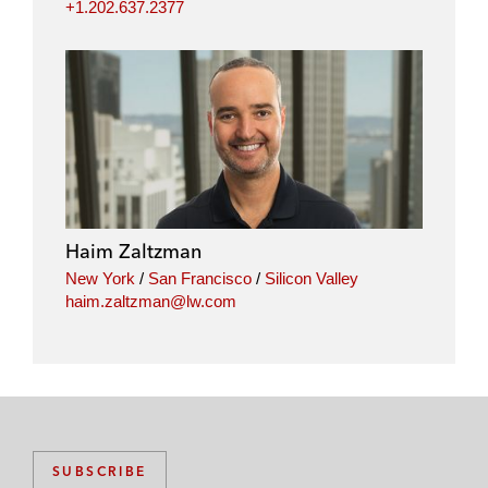
+1.202.637.2377
Haim Zaltzman
New York
/
San Francisco
/
Silicon Valley
haim.zaltzman@lw.com
SUBSCRIBE