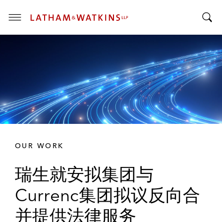
T
T
o
o
g
g
g
g
l
l
e
e
M
S
e
e
n
a
u
r
OUR WORK
c
h
瑞生就安拟集团与
B
a
Currenc集团拟议反向合
r
并提供法律服务