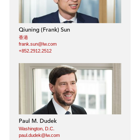
k
e
t
i
e
b
t
l
d
o
e
i
o
r
Qiuning (Frank) Sun
n
k
香港
frank.sun@lw.com
+852.2912.2512
Paul M. Dudek
Washington, D.C.
paul.dudek@lw.com