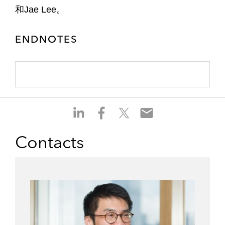
和Jae Lee。
ENDNOTES
S
S
S
S
h
h
h
h
a
a
a
a
Contacts
r
r
r
r
e
e
e
e
o
o
o
o
n
n
n
n
l
f
t
e
i
a
w
m
n
c
i
a