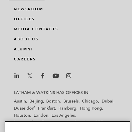
NEWSROOM
OFFICES
MEDIA CONTACTS
ABOUT US
ALUMNI
CAREERS
L
L
L
L
L
a
a
a
a
a
LATHAM & WATKINS HAS OFFICES IN:
t
t
t
t
t
Austin
Beijing
Boston
Brussels
Chicago
Dubai
h
h
h
h
h
Düsseldorf
Frankfurt
Hamburg
Hong Kong
a
a
a
a
a
Houston
London
Los Angeles
m
m
m
m
m
Los Angeles — Downtown
Los Angeles — GSO
&
&
&
&
&
Madrid
Manchester — GSO
Milan
Munich