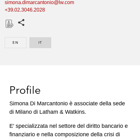
simona.dimarcantonio@lw.com
+39.02.3046.2028
Share this pages
D
o
EN
ENGLISH
IT
ITALIAN
w
n
l
o
a
d
Profile
Simona Di Marcantonio è associate della sede
di Milano di Latham & Watkins.
E' specializzata nel settore del diritto bancario e
finanziario e nella composizione della crisi di