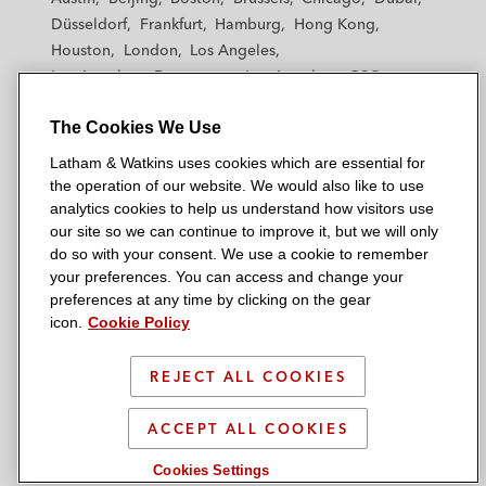
h
h
h
h
h
Düsseldorf
Frankfurt
Hamburg
Hong Kong
a
a
a
a
a
Houston
London
Los Angeles
m
m
m
m
m
Los Angeles — Downtown
Los Angeles — GSO
&
&
&
&
&
Madrid
Manchester — GSO
Milan
Munich
W
W
W
W
W
The Cookies We Use
New York
Orange County
Paris
Riyadh
a
a
a
a
a
San Diego
San Francisco
Seoul
Silicon Valley
Latham & Watkins uses cookies which are essential for
t
t
t
t
t
Singapore
Tel Aviv
Tokyo
Washington, D.C.
the operation of our website. We would also like to use
k
k
k
k
k
analytics cookies to help us understand how visitors use
i
i
i
i
i
our site so we can continue to improve it, but we will only
n
n
n
n
n
do so with your consent. We use a cookie to remember
s
s
s
s
s
your preferences. You can access and change your
© 2026 Latham & Watkins
L
T
F
Y
o
preferences at any time by clicking on the gear
Site Map
icon.
Cookie Policy
i
w
a
o
n
n
i
c
u
I
Privacy Policy
k
t
b
t
n
REJECT ALL COOKIES
Scam Warning
e
t
o
u
s
d
Attorney Advertising & Terms of Use
e
o
b
t
ACCEPT ALL COOKIES
i
r
k
e
a
Cookies Settings
n
g