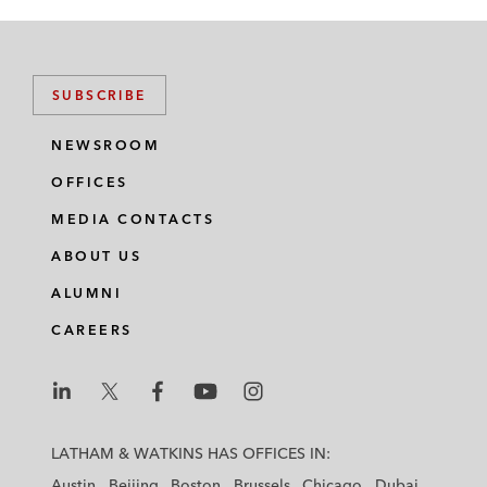
SUBSCRIBE
NEWSROOM
OFFICES
MEDIA CONTACTS
ABOUT US
ALUMNI
CAREERS
L
L
L
L
L
a
a
a
a
a
LATHAM & WATKINS HAS OFFICES IN:
t
t
t
t
t
Austin
Beijing
Boston
Brussels
Chicago
Dubai