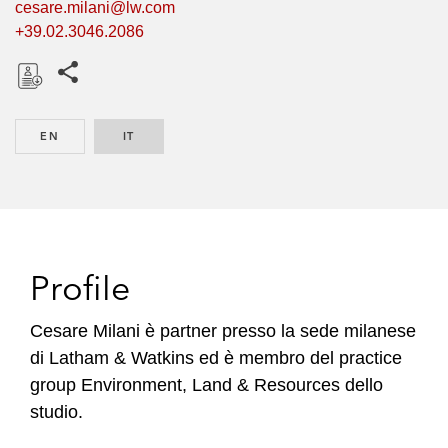
cesare.milani@lw.com
+39.02.3046.2086
Share this pages
D
o
EN
ENGLISH
IT
ITALIAN
w
n
l
o
a
d
Profile
Cesare Milani è partner presso la sede milanese
di Latham & Watkins ed è membro del practice
group Environment, Land & Resources dello
studio.