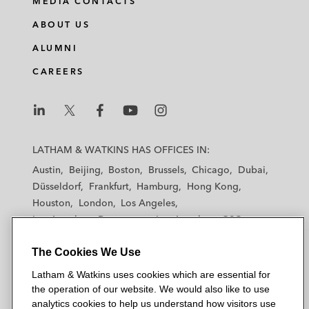
MEDIA CONTACTS
ABOUT US
ALUMNI
CAREERS
L
L
L
L
L
a
a
a
a
a
LATHAM & WATKINS HAS OFFICES IN:
t
t
t
t
t
Austin
Beijing
Boston
Brussels
Chicago
Dubai
h
h
h
h
h
Düsseldorf
Frankfurt
Hamburg
Hong Kong
a
a
a
a
a
Houston
London
Los Angeles
m
m
m
m
m
Los Angeles — Downtown
Los Angeles — GSO
&
&
&
&
&
Madrid
Manchester — GSO
Milan
Munich
W
W
W
W
W
The Cookies We Use
New York
Orange County
Paris
Riyadh
a
a
a
a
a
San Diego
San Francisco
Seoul
Silicon Valley
Latham & Watkins uses cookies which are essential for
t
t
t
t
t
Singapore
Tel Aviv
Tokyo
Washington, D.C.
the operation of our website. We would also like to use
k
k
k
k
k
analytics cookies to help us understand how visitors use