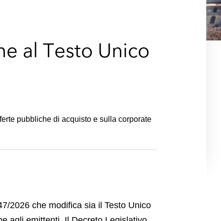
e
s
che al Testo Unico
fferte pubbliche di acquisto e sulla corporate
 47/2026 che modifica sia il Testo Unico
e agli emittenti. Il Decreto Legislativo