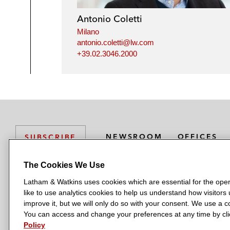
Antonio Coletti
Milano
antonio.coletti@lw.com
+39.02.3046.2000
NEWSROOM
OFFICES
SUBSCRIBE
The Cookies We Use
Latham & Watkins uses cookies which are essential for the oper
L
L
L
L
L
like to use analytics cookies to help us understand how visitors
a
a
a
a
a
LATHAM & WATKINS HAS OFFICES IN:
improve it, but we will only do so with your consent. We use a
t
t
t
t
t
You can access and change your preferences at any time by clic
Austin
Beijing
Boston
Brussels
Chicago
Dubai
Düsseldor
h
h
h
h
h
Policy
Manchester — GSO
Milan
Munich
New York
Orange Count