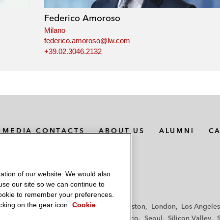
Federico Amoroso
Milano
federico.amoroso@lw.com
+39.02.3046.2132
MEDIA CONTACTS
ABOUT US
ALUMNI
C
ation of our website. We would also
 use our site so we can continue to
 cookie to remember your preferences.
king on the gear icon.
Cookie
f
Frankfurt
Hamburg
Hong Kong
Houston
London
Los Angeles
y
Paris
Riyadh
San Diego
San Francisco
Seoul
Silicon Valley