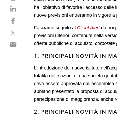
h
S
ha l’obiettivo di favorire l’accesso delle
a
h
r
nuove previsioni entreranno in vigore a p
S
a
e
h
r
p
Facciamo seguito al
Client Alert
da noi p
S
a
e
d
previsioni ulteriori contenute nella versi
h
r
o
f
S
a
offerte pubbliche di acquisto,
corporate
e
n
h
r
o
l
a
1. PRINCIPALI NOVITÀ IN M
e
n
i
r
o
f
n
e
L’introduzione del nuovo istituto dell’ac
n
a
k
o
t
c
totalità delle azioni di una società quot
e
n
w
e
d
deve essere approvata dall’assemblea st
e
i
b
i
abbiano presentato la proposta di acqui
m
t
o
n
a
partecipazione di maggioranza, anche re
t
o
i
e
k
2. PRINCIPALI NOVITÀ IN 
l
r