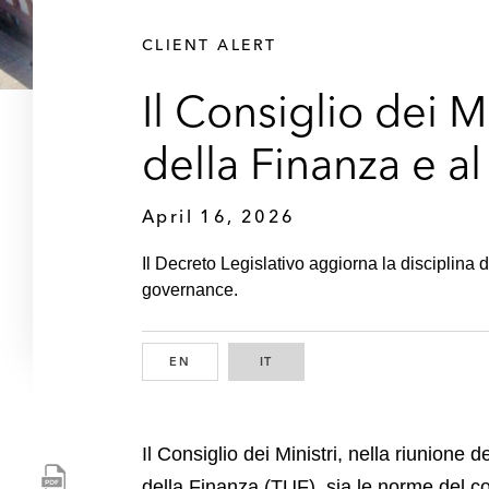
CLIENT ALERT
Il Consiglio dei M
della Finanza e al
April 16, 2026
Il Decreto Legislativo aggiorna la disciplina d
governance.
EN
ENGLISH
IT
ITALIAN
Il Consiglio dei Ministri, nella riunione
S
della Finanza (TUF), sia le norme del codi