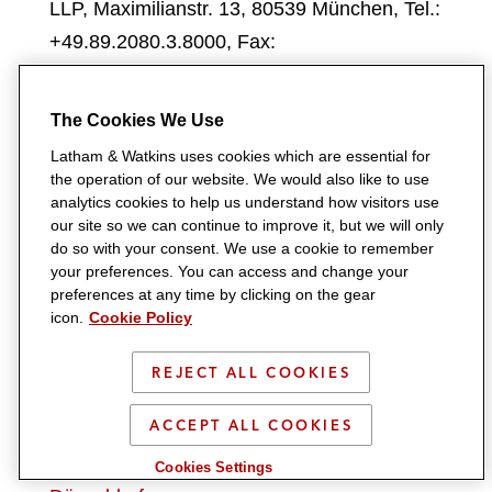
LLP, Maximilianstr. 13, 80539 München, Tel.:
+49.89.2080.3.8000, Fax:
+49.89.2080.3.8080, Email:
burc.hesse@lw.com
.
The Cookies We Use
Latham & Watkins uses cookies which are essential for
Zulassung zur Anwaltschaft
the operation of our website. We would also like to use
analytics cookies to help us understand how visitors use
Soweit nicht anders vermerkt sind alle
our site so we can continue to improve it, but we will only
deutschen Anwältinnen und Anwälte von
do so with your consent. We use a cookie to remember
your preferences. You can access and change your
Latham & Watkins LLP in der
preferences at any time by clicking on the gear
Bundesrepublik Deutschland als
icon.
Cookie Policy
Rechtsanwalt zugelassen und gehören der
REJECT ALL COOKIES
örtlichen Rechtsanwaltskammer für das
jeweilige Büro an:
ACCEPT ALL COOKIES
Düsseldorf
-
Rechtsanwaltskammer
Cookies Settings