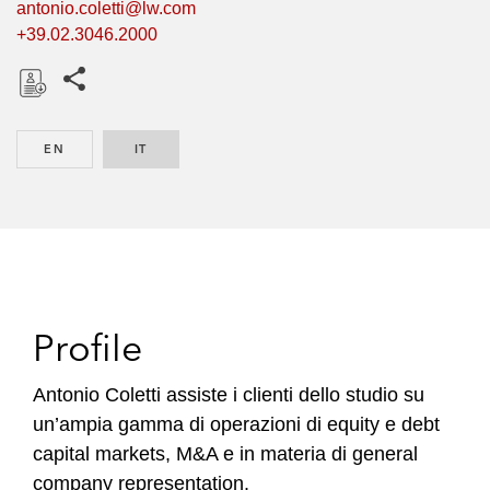
antonio.coletti@lw.com
+39.02.3046.2000
Share this pages
D
o
EN
ENGLISH
IT
ITALIAN
w
n
l
o
a
d
Profile
Antonio Coletti assiste i clienti dello studio su
un’ampia gamma di operazioni di equity e debt
capital markets, M&A e in materia di general
company representation.