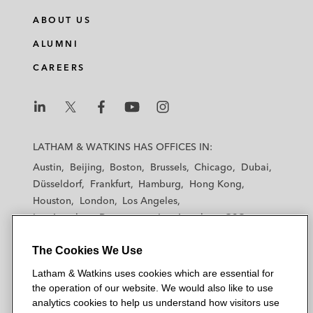
ABOUT US
ALUMNI
CAREERS
L
L
L
L
L
a
a
a
a
a
LATHAM & WATKINS HAS OFFICES IN:
t
t
t
t
t
Austin
Beijing
Boston
Brussels
Chicago
Dubai
h
h
h
h
h
Düsseldorf
Frankfurt
Hamburg
Hong Kong
a
a
a
a
a
Houston
London
Los Angeles
m
m
m
m
m
Los Angeles — Downtown
Los Angeles — GSO
&
&
&
&
&
Madrid
Manchester — GSO
Milan
Munich
W
W
W
W
W
The Cookies We Use
New York
Orange County
Paris
Riyadh
a
a
a
a
a
San Diego
San Francisco
Seoul
Silicon Valley
Latham & Watkins uses cookies which are essential for
t
t
t
t
t
Singapore
Tel Aviv
Tokyo
Washington, D.C.
the operation of our website. We would also like to use
k
k
k
k
k
analytics cookies to help us understand how visitors use
i
i
i
i
i