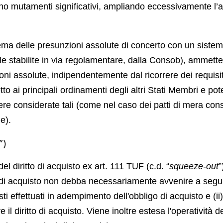
cono mutamenti significativi, ampliando eccessivamente l’a
stema delle presunzioni assolute di concerto con un sistema
lle stabilite in via regolamentare, dalla Consob), ammett
ioni assolute, indipendentemente dal ricorrere dei requisit
to ai principali ordinamenti degli altri Stati Membri e po
sere considerate tali (come nel caso dei patti di mera con
e).
”)
l diritto di acquisto ex art. 111 TUF (c.d. “
squeeze-out
”
tto di acquisto non debba necessariamente avvenire a seguit
ti effettuati in adempimento dell'obbligo di acquisto e (
 il diritto di acquisto. Viene inoltre estesa l'operatività del