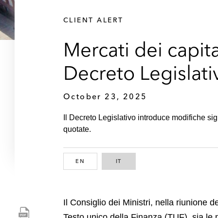
CLIENT ALERT
Mercati dei capit
Decreto Legislati
October 23, 2025
Il Decreto Legislativo introduce modifiche si
quotate.
EN
ENGLISH
IT
ITALIAN
Il Consiglio dei Ministri, nella riunione
S
Testo unico della Finanza (TUF), sia le no