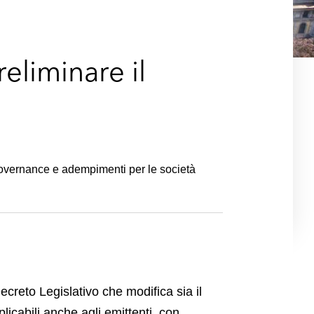
e
s
eliminare il
e governance e adempimenti per le società
ecreto Legislativo che modifica sia il
licabili anche agli emittenti, con