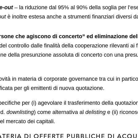
e-out
– la riduzione dal 95% al 90% della soglia per l’eser
out
è inoltre estesa anche a strumenti finanziari diversi dal
ersone che agiscono di concerto” ed eliminazione de
l controllo dalle finalità della cooperazione rilevanti ai 
ione della presunzione assoluta di concerto con una pres
vità in materia di corporate governance tra cui in partico
icata per gli emittenti di nuova quotazione.
specifiche per (i) agevolare il trasferimento della quota
.d.
downlisting
) come alternativa al
delisting
e (ii) riconos
del mercato dei capitali.
MATERIA DI OFFERTE PUBBLICHE DI ACQU