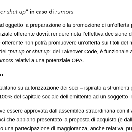
 or shut up
” in caso di
rumors
i ad oggetto la preparazione o la promozione di un’offerta
enziale offerente dovrà rendere nota l’effettiva decisione 
e offerente non potrà promuovere un’offerta sui titoli de
del “
put up or shut up
” del Takeover Code, è funzionale 
umors
relativi a una potenziale OPA.
io
totalitario su autorizzazione dei soci – ispirato a strumenti
 100% del capitale sociale dell’emittente ad un soggetto 
deve essere approvata dall’assemblea straordinaria con il
soci che abbiano presentato la proposta di acquisto (e da
ano una partecipazione di maggioranza, anche relativa, p