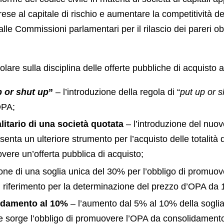
prese al capitale di rischio e aumentare la competitività de
lle Commissioni parlamentari per il rilascio dei pareri obbli
colare sulla disciplina delle offerte pubbliche di acquisto 
p or shut up
”
– l’introduzione della regola di “
put up or s
OPA;
alitario di una società quotata
– l’introduzione del nuovo 
enta un ulteriore strumento per l’acquisto delle totalità 
overe un’offerta pubblica di acquisto;
ione di una soglia unica del 30% per l’obbligo di promuov
 di riferimento per la determinazione del prezzo d’OPA da 
lidamento al 10%
– l’aumento dal 5% al 10% della soglia d
e sorge l’obbligo di promuovere l’OPA da consolidament