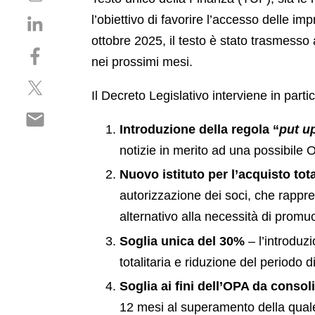
h
S
l’obiettivo di favorire l’accesso delle im
a
h
r
ottobre 2025, il testo è stato trasmesso a
S
a
e
nei prossimi mesi.
h
r
p
S
a
e
d
Il Decreto Legislativo interviene in parti
h
r
o
f
S
a
e
n
Introduzione della regola “
put u
h
r
o
l
a
e
notizie in merito ad una possibile 
n
i
r
o
f
n
Nuovo istituto per l’acquisto tot
e
n
a
k
autorizzazione dei soci, che rappres
o
t
c
e
n
alternativo alla necessità di promu
w
e
d
e
i
b
i
Soglia unica del 30%
– l’introduz
m
t
o
n
totalitaria e riduzione del periodo
a
t
o
i
e
Soglia ai fini dell’OPA da conso
k
l
r
12 mesi al superamento della qual