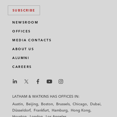
SUBSCRIBE
NEWSROOM
OFFICES
MEDIA CONTACTS
ABOUT US
ALUMNI
CAREERS
L
L
L
L
L
a
a
a
a
a
LATHAM & WATKINS HAS OFFICES IN:
t
t
t
t
t
Austin
Beijing
Boston
Brussels
Chicago
Dubai
h
h
h
h
h
Düsseldorf
Frankfurt
Hamburg
Hong Kong
a
a
a
a
a
Houston
London
Los Angeles