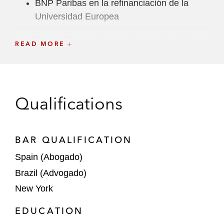
BNP Paribas en la refinanciación de la
Universidad Europea
Repsol Renovables, en la adquisición de
READ MORE
Asterion Energies, entidad que gestiona
una cartera de 7.700MW de activos
renovables España, Francia e Italia, al
fondo europeo Asterion Industrial
Qualifications
Venture Global, en la financiación para el
desarrollo de la segunda fase del proyecto
BAR QUALIFICATION
Plaquemines LNG, por US$7.800 millones
Spain (Abogado)
TA Associates, en la adquisición del grupo
Brazil (Advogado)
esPublico, un grupo español de empresas
New York
dedicadas al desarrollo de plataformas de
contenido jurídico y económico
EDUCATION