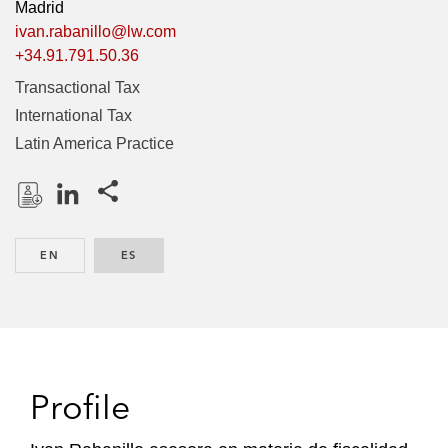
Madrid
ivan.rabanillo@lw.com
+34.91.791.50.36
Transactional Tax
International Tax
Latin America Practice
Share this pages
D
L
o
i
EN
ENGLISH
ES
SPANISH
w
n
n
k
l
e
o
d
a
I
d
n
Profile
P
r