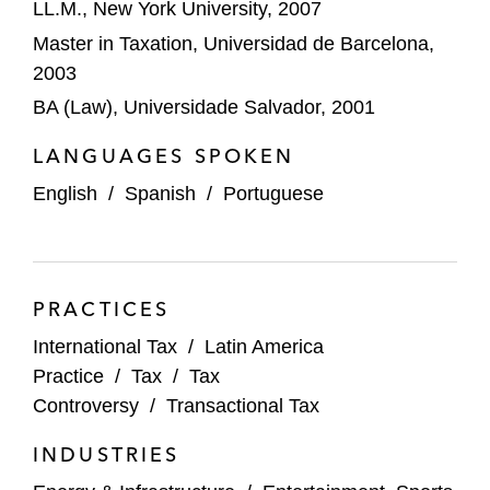
LL.M., New York University, 2007
Karnov Group, en la oferta de adquisición
de Thomson Reuters en España y de
Master in Taxation, Universidad de Barcelona,
Wolters Kluwer en España y Francia
2003
BA (Law), Universidade Salvador, 2001
Repsol, empresa energética española, en
la venta de sus activos upstream en
LANGUAGES SPOKEN
Ecuador a New Stratus Energy
English
/
Spanish
/
Portuguese
EIG, en la adquisición de una participación
del 25% en Repsol Upstream, una
empresa mundial de exploración y
PRACTICES
producción de petróleo y gas de reciente
creación, por US$4.800 millones
International Tax
/
Latin America
Practice
/
Tax
/
Tax
CVC, en su inversión en LaLiga para el
Controversy
/
Transactional Tax
lanzamiento de LaLiga Impulso, un
proyecto para potenciar el crecimiento
INDUSTRIES
global de LaLiga y de sus clubes, por