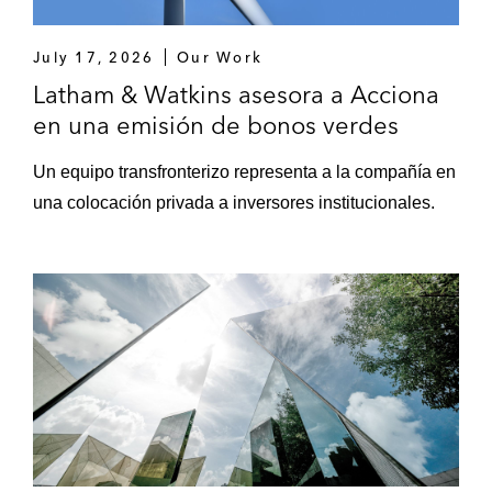
global de aceite de oliva, y participada por
CVC
July 17, 2026
Our Work
Latham & Watkins asesora a Acciona
Enagás en la adquisición, junto con The
en una emisión de bonos verdes
Blackstone Group y GIC, de una
participación del 44% en la entidad
Un equipo transfronterizo representa a la compañía en
cotizada Tallgrass Equity, por un valor de
una colocación privada a inversores institucionales.
€3.200 millones