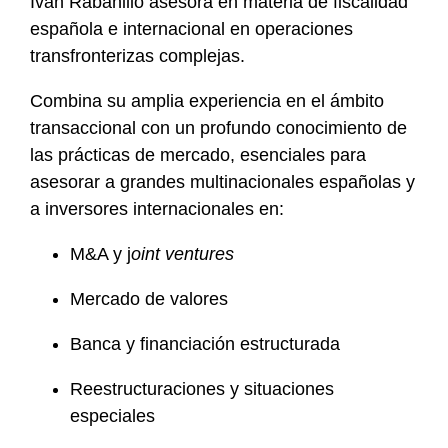
Ivan Rabanillo asesora en materia de fiscalidad
o
española e internacional en operaciones
f
transfronterizas complejas.
i
l
Combina su amplia experiencia en el ámbito
e
transaccional con un profundo conocimiento de
las prácticas de mercado, esenciales para
asesorar a grandes multinacionales españolas y
a inversores internacionales en:
M&A y j
oint ventures
Mercado de valores
Banca y financiación estructurada
Reestructuraciones y situaciones
especiales