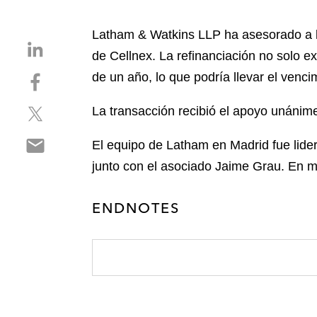
Latham & Watkins LLP ha asesorado a las
S
de Cellnex. La refinanciación no solo e
h
S
de un año, lo que podría llevar el vencim
a
h
r
S
a
La transacción recibió el apoyo unánime 
e
h
r
o
S
a
e
El equipo de Latham en Madrid fue lide
n
h
r
o
l
junto con el asociado Jaime Grau. En ma
a
e
n
i
r
o
f
n
ENDNOTES
e
n
a
k
o
t
c
e
n
w
e
d
e
i
b
i
m
t
o
n
a
t
o
i
e
k