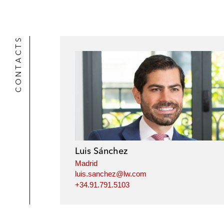
l
r
CONTACTS
Luis Sánchez
Madrid
luis.sanchez@lw.com
+34.91.791.5103