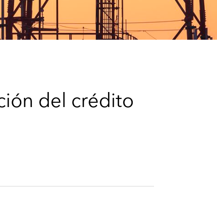
e
s
ción del crédito