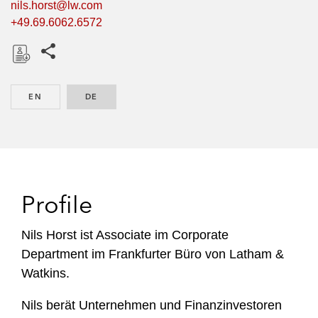
nils.horst@lw.com
+49.69.6062.6572
Share this pages
D
o
EN
ENGLISH
DE
GERMAN
w
n
l
o
a
d
Profile
Nils Horst ist Associate im Corporate
Department im Frankfurter Büro von Latham &
Watkins.
Nils berät Unternehmen und Finanzinvestoren