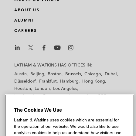
ABOUT US
ALUMNI
CAREERS
L
L
L
L
L
a
a
a
a
a
LATHAM & WATKINS HAS OFFICES IN:
t
t
t
t
t
Austin
Beijing
Boston
Brussels
Chicago
Dubai
h
h
h
h
h
Düsseldorf
Frankfurt
Hamburg
Hong Kong
a
a
a
a
a
Houston
London
Los Angeles
m
m
m
m
m
Los Angeles — Downtown
Los Angeles — GSO
&
&
&
&
&
Madrid
Manchester — GSO
Milan
Munich
W
W
W
W
W
The Cookies We Use
New York
Orange County
Paris
Riyadh
a
a
a
a
a
San Diego
San Francisco
Seoul
Silicon Valley
Latham & Watkins uses cookies which are essential for
t
t
t
t
t
Singapore
Tel Aviv
Tokyo
Washington, D.C.
the operation of our website. We would also like to use
k
k
k
k
k
analytics cookies to help us understand how visitors use
i
i
i
i
i