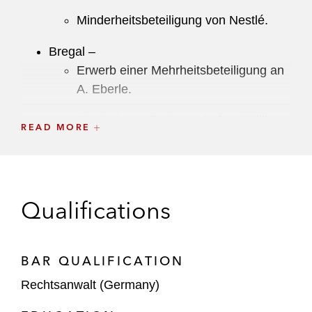
Minderheitsbeteiligung von Nestlé.
Bregal –
Erwerb einer Mehrheitsbeteiligung an
A. Eberle.
Strategische Partnerschaft mit Billbee.
READ MORE
Verkauf von EA Elektro-Automatik.
L
Catterton – Finanzierungsrunde für Razor
Group.
Qualifications
Quadriga Capital –
Verkauf der Kinetics Group.
BAR QUALIFICATION
Verkauf der Mehrheitsbeteiligung an
Rechtsanwalt (Germany)
SCIO Automation Holding GmbH.