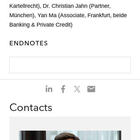
Kartellrecht), Dr. Christian Jahn (Partner,
München), Yan Ma (Associate, Frankfurt, beide
Banking & Private Credit)
ENDNOTES
S
S
S
S
h
h
h
h
a
a
a
a
Contacts
r
r
r
r
e
e
e
e
o
o
o
o
n
n
n
n
l
f
t
e