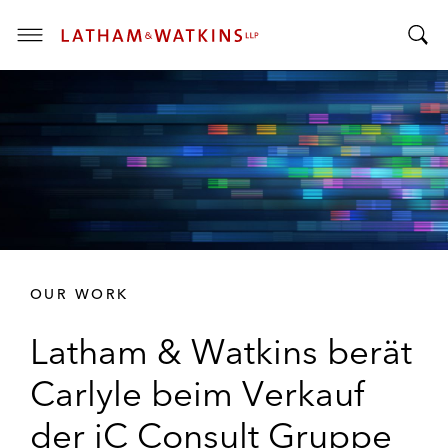
T
T
o
o
g
g
g
g
l
l
e
e
M
S
e
e
n
a
u
r
OUR WORK
c
h
Latham & Watkins berät
B
a
Carlyle beim Verkauf
r
der iC Consult Gruppe