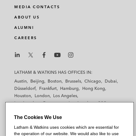
MEDIA CONTACTS
ABOUT US
ALUMNI
CAREERS
L
L
L
L
L
a
a
a
a
a
LATHAM & WATKINS HAS OFFICES IN:
t
t
t
t
t
Austin
Beijing
Boston
Brussels
Chicago
Dubai
h
h
h
h
h
Düsseldorf
Frankfurt
Hamburg
Hong Kong
a
a
a
a
a
Houston
London
Los Angeles
m
m
m
m
m
Los Angeles — Downtown
Los Angeles — GSO
&
&
&
&
&
Madrid
Manchester — GSO
Milan
Munich
W
W
W
W
W
The Cookies We Use
New York
Orange County
Paris
Riyadh
a
a
a
a
a
San Diego
San Francisco
Seoul
Silicon Valley
Latham & Watkins uses cookies which are essential for
t
t
t
t
t
Singapore
Tel Aviv
Tokyo
Washington, D.C.
the operation of our website. We would also like to use
k
k
k
k
k