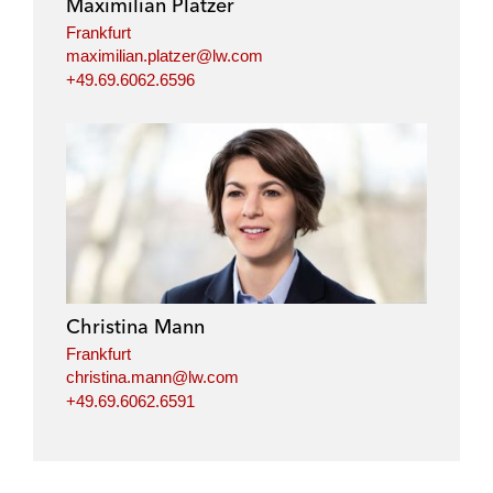
Maximilian Platzer
n
k
Frankfurt
maximilian.platzer@lw.com
+49.69.6062.6596
Christina Mann
Frankfurt
christina.mann@lw.com
+49.69.6062.6591