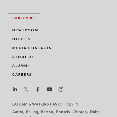
SUBSCRIBE
NEWSROOM
OFFICES
MEDIA CONTACTS
ABOUT US
ALUMNI
CAREERS
L
L
L
L
L
a
a
a
a
a
LATHAM & WATKINS HAS OFFICES IN:
t
t
t
t
t
Austin
Beijing
Boston
Brussels
Chicago
Dubai
h
h
h
h
h