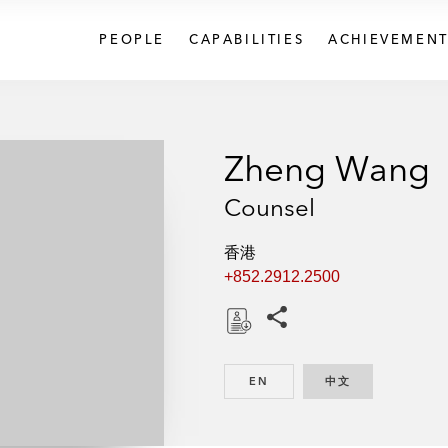
PEOPLE
CAPABILITIES
ACHIEVEMENT
Zheng Wang
Counsel
香港
+852.2912.2500
Share this pages
D
o
EN
ENGLISH
中文
CHINESE
w
n