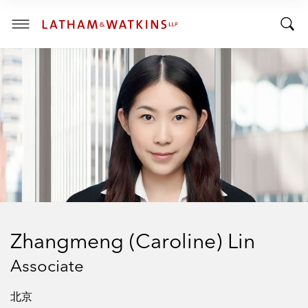
R
R
E
T
N
T
T
o
S
o
E
g
C
g
g
T
I
g
l
O
l
e
N
:
e
M
S
e
e
n
a
u
r
c
h
Zhangmeng (Caroline) Lin
B
a
Associate
r
北京