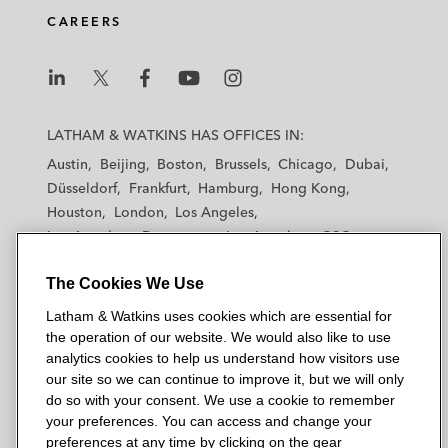
CAREERS
L
L
L
L
L
a
a
a
a
a
LATHAM & WATKINS HAS OFFICES IN:
t
t
t
t
t
Austin
Beijing
Boston
Brussels
Chicago
Dubai
h
h
h
h
h
Düsseldorf
Frankfurt
Hamburg
Hong Kong
a
a
a
a
a
Houston
London
Los Angeles
m
m
m
m
m
Los Angeles — Downtown
Los Angeles — GSO
&
&
&
&
&
Madrid
Manchester — GSO
Milan
Munich
W
W
W
W
W
The Cookies We Use
New York
Orange County
Paris
Riyadh
a
a
a
a
a
San Diego
San Francisco
Seoul
Silicon Valley
Latham & Watkins uses cookies which are essential for
t
t
t
t
t
Singapore
Tel Aviv
Tokyo
Washington, D.C.
the operation of our website. We would also like to use
k
k
k
k
k
analytics cookies to help us understand how visitors use
i
i
i
i
i
our site so we can continue to improve it, but we will only
n
n
n
n
n
do so with your consent. We use a cookie to remember
s
s
s
s
s
your preferences. You can access and change your
© 2026 Latham & Watkins
L
T
F
Y
o
preferences at any time by clicking on the gear