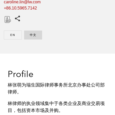
caroline.lin@lw.com
+86.10.5965.7142
Share this pages
D
o
EN
ENGLISH
中文
CHINESE
w
n
l
o
a
d
Profile
林张萌为瑞生国际律师事务所北京办事处公司部
律师。
林律师的执业领域集中于各类企业及商业交易项
目，包括资本市场及并购。