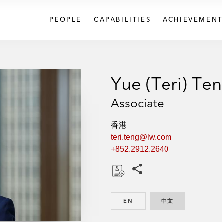
PEOPLE
CAPABILITIES
ACHIEVEMENT
Yue (Teri) Te
Associate
香港
teri.teng@lw.com
+852.2912.2640
Share this pages
D
o
EN
ENGLISH
中文
CHINESE
w