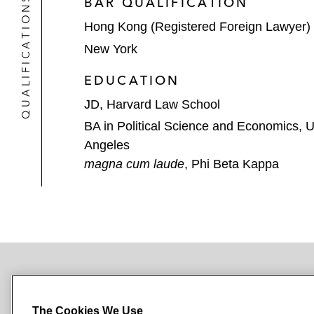
QUALIFICATIONS
BAR QUALIFICATION
Hong Kong (Registered Foreign Lawyer)
New York
EDUCATION
JD, Harvard Law School
BA in Political Science and Economics, Un
Angeles
magna cum laude
, Phi Beta Kappa
NEWSROOM
OFFICES
SUBSCRIBE
The Cookies We Use