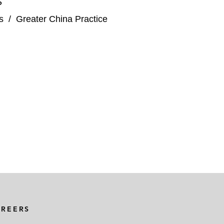
S
s
/
Greater China Practice
AREERS