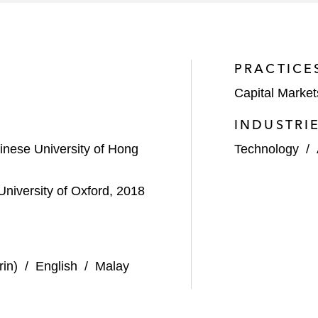
律服务*
供法律服务*
PRACTICE
Capital Market
INDUSTRI
inese University of Hong
Technology
/
University of Oxford, 2018
in)
/
English
/
Malay