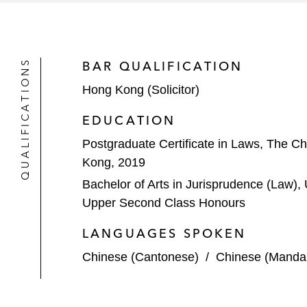
为百融云创在香港联交所上市提供法
为东软教育科技在香港联交所上市提
*加入本所前处理的项目
QUALIFICATIONS
BAR QUALIFICATION
Hong Kong (Solicitor)
EDUCATION
Postgraduate Certificate in Laws, The Ch
Kong, 2019
Bachelor of Arts in Jurisprudence (Law), 
Upper Second Class Honours
LANGUAGES SPOKEN
Chinese (Cantonese)
/
Chinese (Mandar