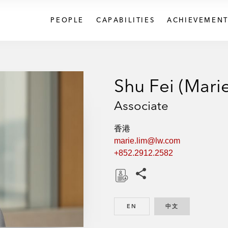
PEOPLE
CAPABILITIES
ACHIEVEMENT
Shu Fei (Mari
Associate
香港
marie.lim@lw.com
+852.2912.2582
Share this pages
D
o
EN
ENGLISH
中文
CHINESE
w