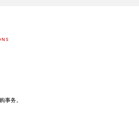
e
s
ONS
购事务。