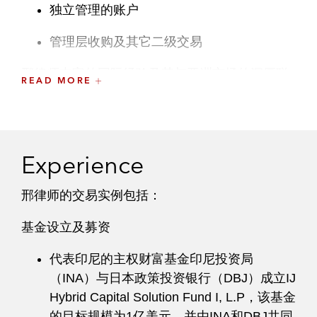
独立管理的账户
管理层收购及其它二级交易
邢律师丰富的国际经验及其与亚洲市场的深厚联
READ MORE
系使其能贯通商业文化与法律业务实践，并凭借
具战略性和商业性的视角应对最复杂的筹资及投
资难题，引导客户完成多次筹资及其它交易。
Experience
除法律工作外，邢律师还担任斯坦福法学院校友
会新加坡分会的主席，并积极参与新加坡私募股
邢律师的交易实例包括：
权和成长资本圈内的各项活动。
基金设立及募资
在加入本所前，她曾担任另一家全球律师事务所
香港和新加坡办公室的合伙人。
代表印尼的主权财富基金印尼投资局
（INA）与日本政策投资银行（DBJ）成立IJ
Hybrid Capital Solution Fund I, L.P，该基金
的目标规模为1亿美元，并由INA和DBJ共同