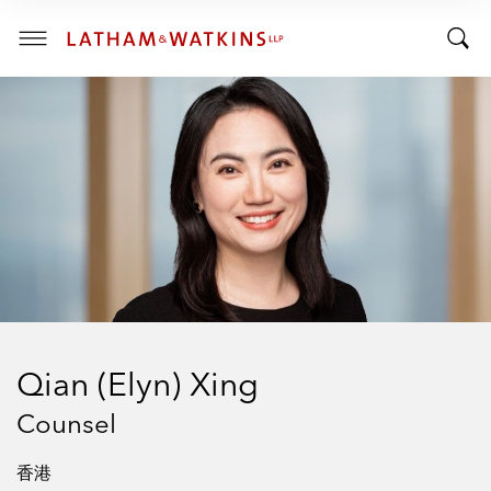
R
R
E
T
N
T
T
o
S
o
E
g
C
g
g
T
I
g
l
O
l
e
N
:
e
M
S
e
e
n
a
u
r
c
h
Qian (Elyn) Xing
B
a
Counsel
r
香港