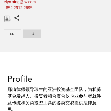
elyn.xing@lw.com
+852.2912.2695
Share this pages
D
o
EN
ENGLISH
中文
CHINESE
w
n
l
o
a
d
Profile
邢倩律师领导瑞生的亚洲投资基金团队，为私募
基金发起人、投资者和合资合伙企业参与者就涉
及传统和另类投资工具的各类交易提供法律意
见。