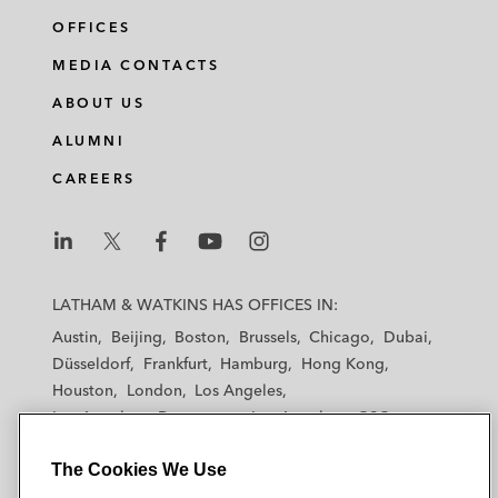
基金的投资
OFFICES
MEDIA CONTACTS
代表云锋基金处理多支共同投资基金和项目
ABOUT US
基金*
ALUMNI
代表GIC、Azalea、LGT、KIC处理对私募
CAREERS
股权基金、风险投资基金的多项基金投资和
二级市场交易*
代表机构投资人处理对多支全球基金的各类
L
L
L
L
L
投资*
a
a
a
a
a
LATHAM & WATKINS HAS OFFICES IN:
t
t
t
t
t
Austin
Beijing
Boston
Brussels
Chicago
Dubai
其他基金交易
h
h
h
h
h
Düsseldorf
Frankfurt
Hamburg
Hong Kong
a
a
a
a
a
Houston
London
Los Angeles
代表Starwood Capital Group、Sixth Street
m
m
m
m
m
Los Angeles — Downtown
Los Angeles — GSO
和SSW Partners牵头的财团通过协议安排的
&
&
&
&
&
Madrid
Manchester — GSO
Milan
Munich
方式将ESR Group Limited从香港联合交易
W
W
W
W
W
The Cookies We Use
New York
Orange County
Paris
Riyadh
a
所私有化， ESR的股权估值约为71亿美
a
a
a
a
San Diego
San Francisco
Seoul
Silicon Valley