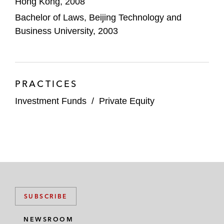
Hong Kong, 2008
元中国成长基金）*
Bachelor of Laws, Beijing Technology and
基金投资
Business University, 2003
代表丝路基金处理其全球基金投资
代表一家香港保险公司处理其对全球私募基
PRACTICES
金的LP投资及其与资产管理公司的资产管理
协议
Investment Funds
/
Private Equity
代表一家中国大型科技公司对日本风险投资
公司Global Brain Corporation管理的日本基
金 进行LP权益投资
代表中国投资有限责任公司对其投资组合公
司Aguas Pacifico（一个位于智利的多客户
SUBSCRIBE
海水淡化项目）进行后续联合投资
NEWSROOM
代表一家上市公司处理其对一个开放式信贷