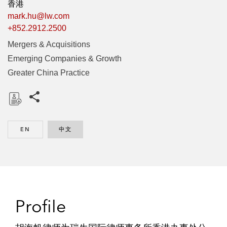
香港
mark.hu@lw.com
+852.2912.2500
Mergers & Acquisitions
Emerging Companies & Growth
Greater China Practice
Share this pages
D
o
EN
ENGLISH
中文
CHINESE
w
n
l
o
a
d
Profile