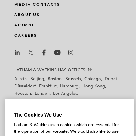
MEDIA CONTACTS
ABOUT US
ALUMNI
CAREERS
L
L
L
L
L
a
a
a
a
a
LATHAM & WATKINS HAS OFFICES IN:
t
t
t
t
t
Austin
Beijing
Boston
Brussels
Chicago
Dubai
h
h
h
h
h
Düsseldorf
Frankfurt
Hamburg
Hong Kong
a
a
a
a
a
Houston
London
Los Angeles
m
m
m
m
m
Los Angeles — Downtown
Los Angeles — GSO
&
&
&
&
&
Madrid
Manchester — GSO
Milan
Munich
W
W
W
W
W
The Cookies We Use
New York
Orange County
Paris
Riyadh
a
a
a
a
a
San Diego
San Francisco
Seoul
Silicon Valley
Latham & Watkins uses cookies which are essential for
t
t
t
t
t
Singapore
Tel Aviv
Tokyo
Washington, D.C.
the operation of our website. We would also like to use
k
k
k
k
k