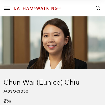
R
R
E
T
N
T
T
o
S
o
E
g
C
g
g
T
I
g
l
O
l
e
N
:
e
M
S
e
e
n
a
u
r
c
h
Chun Wai (Eunice) Chiu
B
a
Associate
r
香港