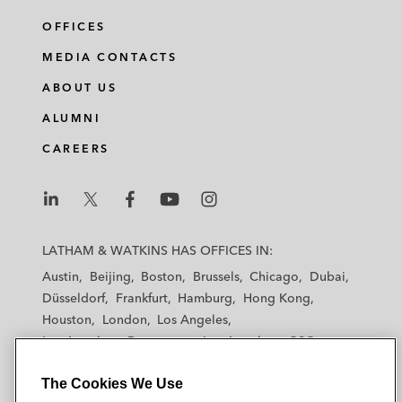
OFFICES
MEDIA CONTACTS
ABOUT US
ALUMNI
CAREERS
L
L
L
L
L
a
a
a
a
a
LATHAM & WATKINS HAS OFFICES IN:
t
t
t
t
t
Austin
Beijing
Boston
Brussels
Chicago
Dubai
h
h
h
h
h
Düsseldorf
Frankfurt
Hamburg
Hong Kong
a
a
a
a
a
Houston
London
Los Angeles
m
m
m
m
m
Los Angeles — Downtown
Los Angeles — GSO
&
&
&
&
&
Madrid
Manchester — GSO
Milan
Munich
W
W
W
W
W
The Cookies We Use
New York
Orange County
Paris
Riyadh
a
a
a
a
a