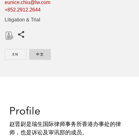
eunice.chiu@lw.com
+852.2912.2644
Litigation & Trial
Share this pages
D
o
EN
ENGLISH
中文
CHINESE
w
n
l
o
a
d
Profile
赵晋尉是瑞生国际律师事务所香港办事处的律
师，也是诉讼及审讯部的成员。