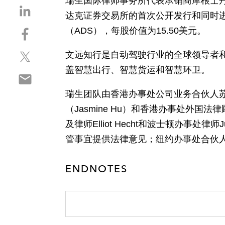
瑞生国际律师事务所代表承销商摩根士丹利（Mo
S
达克证券交易所的首次公开发行和同时进行
h
S
（ADS），每股价值为15.50美元。
a
h
r
S
a
文远知行是自动驾驶行业的全球领导者
e
h
r
o
盖智慧出行、智慧货运和智慧环卫。
S
a
e
n
h
r
o
l
瑞生团队由香港办事处公司业务合伙人苏国瑞
a
e
n
i
（Jasmine Hu）和香港办事处外国法律顾
r
o
f
n
e
及律师Elliot Hecht和波士顿办事处律师
n
a
k
o
t
c
管事宜提供法律意见；纽约办事处合伙人Jiye
e
n
w
e
d
e
i
b
i
ENDNOTES
m
t
o
n
a
t
o
i
e
k
l
r