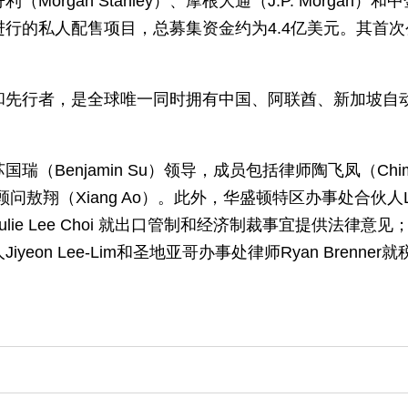
rgan Stanley）、摩根大通（J.P. Morgan）
的私人配售项目，总募集资金约为4.4亿美元。其首次公开
和先行者，是全球唯一同时拥有中国、阿联酋、新加坡自
（Benjamin Su）领导，成员包括律师陶飞凤（Chi
问敖翔（Xiang Ao）。此外，华盛顿特区办事处合伙人Les Ca
Julie Lee Choi 就出口管制和经济制裁事宜提供法律意见；
on Lee-Lim和圣地亚哥办事处律师Ryan Brenne