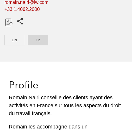
romain.nairi@lw.com
+33.1.4062.2000
Share this pages
D
o
EN
ENGLISH
FR
FRENCH
w
n
l
o
a
d
Profile
Romain Nairi conseille des clients ayant des
activités en France sur tous les aspects du droit
du travail français.
Romain les accompagne dans un