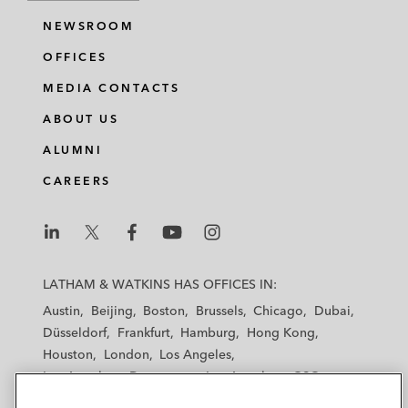
NEWSROOM
OFFICES
MEDIA CONTACTS
ABOUT US
ALUMNI
CAREERS
L
L
L
L
L
a
a
a
a
a
LATHAM & WATKINS HAS OFFICES IN:
t
t
t
t
t
Austin
Beijing
Boston
Brussels
Chicago
Dubai
h
h
h
h
h
Düsseldorf
Frankfurt
Hamburg
Hong Kong
a
a
a
a
a
Houston
London
Los Angeles
m
m
m
m
m
Los Angeles — Downtown
Los Angeles — GSO
&
&
&
&
&
Madrid
Manchester — GSO
Milan
Munich