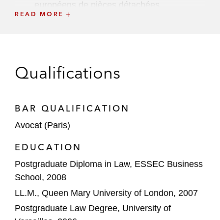
européens de pièces détachées
READ MORE
automobiles au groupe D'Ieteren
Vivalto Santé, le troisième groupe de
cliniques et d’hôpitaux privés en France,
dans le cadre de son acquisition par Vivalto
Qualifications
Partners, accompagné d’un consortium
d’actionnaires minoritaires
BAR QUALIFICATION
Karnov Group dans le cadre de son offre
Avocat (Paris)
d'acquisition des activités d'information
juridique de Thomson Reuters en Espagne
EDUCATION
et de Wolters Kluwer en Espagne et en
Postgraduate Diploma in Law, ESSEC Business
France
School, 2008
SK Capital dans le cadre de son acquisition
LL.M., Queen Mary University of London, 2007
de SEQENS
Postgraduate Law Degree, University of