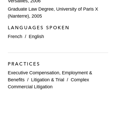
Versailles, 2006
ICG dans le cadre de la cession d'une
Graduate Law Degree, University of Paris X
participation majoritaire de Gerflor,
(Nanterre), 2005
fabricant et distributeur de sol souple et de
revêtement muraux, à Cobepa
LANGUAGES SPOKEN
Ardian dans le cadre de l’acquisition d’une
French
/
English
participation majoritaire dans le groupe
Santé Cie, spécialiste des prestations de
santé à domicile
PRACTICES
Bridgepoint dans le cadre de la cession
Executive Compensation, Employment &
d'eFront, leader mondial de fourniture de
Benefits
/
Litigation & Trial
/
Complex
solutions logicielles dédiées à l'industrie
Commercial Litigation
financière à BlackRock