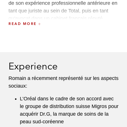
de son expérience professionnelle antérieure en
tant que juriste au sein de Total, puis en tant
qu'avocat dans un cabinet français réputé.
READ MORE
Compte tenu de son importante expérience en
droit du travail, Romain offre aux clients
internationaux une sensibilité transfrontalière et
peut communiquer efficacement tant avec des
juges et avocats adverses dans une salle
Experience
d'audience, qu’avec des comités d'entreprise et
des syndicats, ou encore des cadres dirigeants,
Romain a récemment représenté sur les aspects
aidant ainsi ses clients à détecter, éviter ou
sociaux:
atténuer des situations potentiellement
génératrices de risques.
L’Oréal dans le cadre de son accord avec
le groupe de distribution suisse Migros pour
acquérir Dr.G, la marque de soins de la
peau sud-coréenne