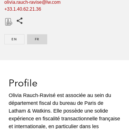
olivia.rauch-ravise@lw.com
+33.1.40.62.21.36
Share this pages
D
o
EN
ENGLISH
FR
FRENCH
w
n
l
o
a
d
Profile
Olivia Rauch-Ravisé est associée au sein du
département fiscal du bureau de Paris de
Latham & Watkins. Elle possède une solide
expérience en fiscalité transactionnelle française
et internationale, en particulier dans les