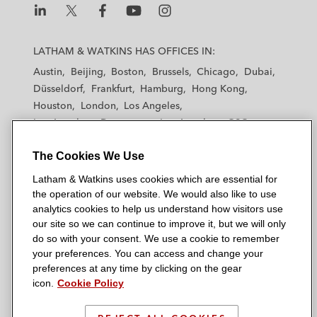
L
L
L
L
L
a
a
a
a
a
LATHAM & WATKINS HAS OFFICES IN:
t
t
t
t
t
Austin
Beijing
Boston
Brussels
Chicago
Dubai
h
h
h
h
h
Düsseldorf
Frankfurt
Hamburg
Hong Kong
a
a
a
a
a
Houston
London
Los Angeles
m
m
m
m
m
Los Angeles — Downtown
Los Angeles — GSO
&
&
&
&
&
Madrid
Manchester — GSO
Milan
Munich
W
W
W
W
W
The Cookies We Use
New York
Orange County
Paris
Riyadh
a
a
a
a
a
San Diego
San Francisco
Seoul
Silicon Valley
Latham & Watkins uses cookies which are essential for
t
t
t
t
t
Singapore
Tel Aviv
Tokyo
Washington, D.C.
the operation of our website. We would also like to use
k
k
k
k
k
analytics cookies to help us understand how visitors use
i
i
i
i
i
our site so we can continue to improve it, but we will only
n
n
n
n
n
do so with your consent. We use a cookie to remember
s
s
s
s
s
your preferences. You can access and change your
© 2026 Latham & Watkins
L
T
F
Y
o
preferences at any time by clicking on the gear
Site Map
icon.
Cookie Policy
i
w
a
o
n
n
i
c
u
I
Privacy Policy