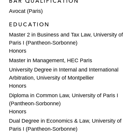
BAR QUALIFICATION
militaires dans un arbitrage CCI à Paris,
Avocat (Paris)
selon le droit français, contre six entités du
principal fournisseur d’équipements
EDUCATION
aéronautiques et militaires y compris sa
Master 2 in Business and Tax Law, University of
société holding.
Paris I (Pantheon-Sorbonne)
Honors
Expérience comme secrétaire
administratif de tribunal:
Master in Management, HEC Paris
University Degree in Internal and International
Secrétaire administratif dans un arbitrage
Arbitration, University of Montpellier
CCI en lien avec un litige entre les
Honors
investisseurs dans une usine de
Diploma in Common Law, University of Paris I
dessalement d’eau de mer dans un pays
(Pantheon-Sorbonne)
d’Afrique du Nord.
Honors
Dual Degree in Economics & Law, University of
Paris I (Pantheon-Sorbonne)