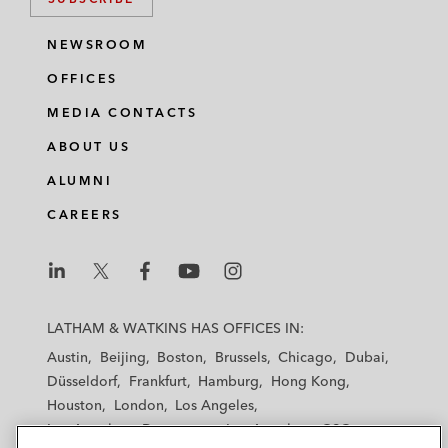
NEWSROOM
OFFICES
MEDIA CONTACTS
ABOUT US
ALUMNI
CAREERS
L
L
L
L
L
a
a
a
a
a
LATHAM & WATKINS HAS OFFICES IN:
t
t
t
t
t
Austin
Beijing
Boston
Brussels
Chicago
Dubai
h
h
h
h
h
Düsseldorf
Frankfurt
Hamburg
Hong Kong
a
a
a
a
a
Houston
London
Los Angeles
m
m
m
m
m
Los Angeles — Downtown
Los Angeles — GSO
&
&
&
&
&