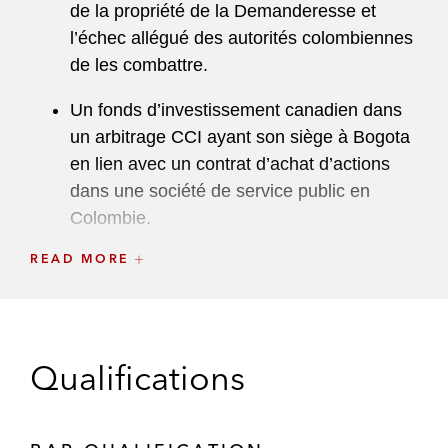
de la propriété de la Demanderesse et
l’échec allégué des autorités colombiennes
de les combattre.
Un fonds d’investissement canadien dans
un arbitrage CCI ayant son siège à Bogota
en lien avec un contrat d’achat d’actions
dans une société de service public en
Colombie.
READ MORE
Trois sociétés mexicaines dans un
arbitrage CCI contre l’entrepreneur EPC et
l’administrateur d’actifs de leurs
installations de production d’énergies
Qualifications
renouvelables.
Une société uruguayenne spécialisée dans
la commercialisation d’équipements