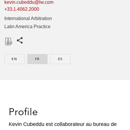
kevin.cubeddu@lw.com
+33.1.4062.2000
International Arbitration
Latin America Practice
Share this pages
D
o
EN
ENGLISH
FR
FRENCH
ES
SPANISH
w
n
l
o
a
d
Profile
Kevin Cubeddu est collaborateur au bureau de