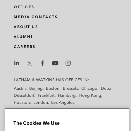
OFFICES
MEDIA CONTACTS
ABOUT US
ALUMNI
CAREERS
L
L
L
L
L
a
a
a
a
a
LATHAM & WATKINS HAS OFFICES IN:
t
t
t
t
t
Austin
Beijing
Boston
Brussels
Chicago
Dubai
h
h
h
h
h
Düsseldorf
Frankfurt
Hamburg
Hong Kong
a
a
a
a
a
Houston
London
Los Angeles
m
m
m
m
m
Los Angeles — Downtown
Los Angeles — GSO
&
&
&
&
&
Madrid
Manchester — GSO
Milan
Munich
W
W
W
W
W
The Cookies We Use
New York
Orange County
Paris
Riyadh
a
a
a
a
a
San Diego
San Francisco
Seoul
Silicon Valley