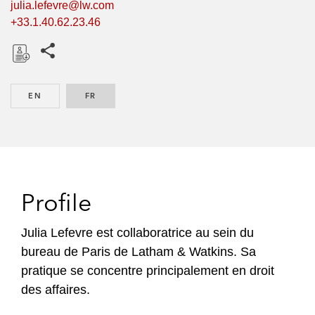
julia.lefevre@lw.com
+33.1.40.62.23.46
Share this pages
D
o
EN
ENGLISH
FR
FRENCH
w
n
l
o
a
d
Profile
Julia Lefevre est collaboratrice au sein du
bureau de Paris de Latham & Watkins. Sa
pratique se concentre principalement en droit
des affaires.