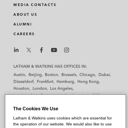
MEDIA CONTACTS
ABOUT US
ALUMNI
CAREERS
L
L
L
L
L
a
a
a
a
a
LATHAM & WATKINS HAS OFFICES IN:
t
t
t
t
t
Austin
Beijing
Boston
Brussels
Chicago
Dubai
h
h
h
h
h
Düsseldorf
Frankfurt
Hamburg
Hong Kong
a
a
a
a
a
Houston
London
Los Angeles
m
m
m
m
m
Los Angeles — Downtown
Los Angeles — GSO
&
&
&
&
&
Madrid
Manchester — GSO
Milan
Munich
W
W
W
W
W
The Cookies We Use
New York
Orange County
Paris
Riyadh
a
a
a
a
a
San Diego
San Francisco
Seoul
Silicon Valley
Latham & Watkins uses cookies which are essential for
t
t
t
t
t
Singapore
Tel Aviv
Tokyo
Washington, D.C.
the operation of our website. We would also like to use
k
k
k
k
k