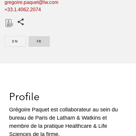
gregoire.paquet@lw.com
+33.1.4062.2074
Share this pages
D
o
EN
ENGLISH
FR
FRENCH
w
n
l
o
a
d
Profile
Grégoire Paquet est collaborateur au sein du
bureau de Paris de Latham & Watkins et
membre de la pratique Healthcare & Life
Sciences de la firme.