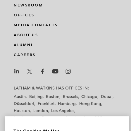
NEWSROOM
OFFICES
MEDIA CONTACTS
ABOUT US
ALUMNI
CAREERS
L
L
L
L
L
a
a
a
a
a
LATHAM & WATKINS HAS OFFICES IN:
t
t
t
t
t
Austin
Beijing
Boston
Brussels
Chicago
Dubai
h
h
h
h
h
Düsseldorf
Frankfurt
Hamburg
Hong Kong
a
a
a
a
a
Houston
London
Los Angeles
m
m
m
m
m
Los Angeles — Downtown
Los Angeles — GSO
&
&
&
&
&
Madrid
Manchester — GSO
Milan
Munich
W
W
W
W
W