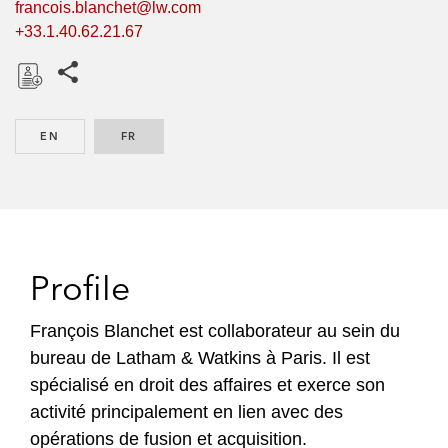
francois.blanchet@lw.com
+33.1.40.62.21.67
Share this pages
D
o
EN
ENGLISH
FR
FRENCH
w
n
l
o
a
d
Profile
François Blanchet est collaborateur au sein du
bureau de Latham & Watkins à Paris. Il est
spécialisé en droit des affaires et exerce son
activité principalement en lien avec des
opérations de fusion et acquisition.