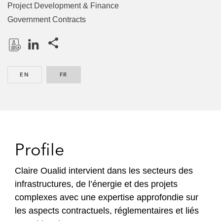
Project Development & Finance
Government Contracts
Share this pages
D
L
o
i
EN
ENGLISH
FR
FRENCH
w
n
n
k
l
e
o
d
a
I
d
n
Profile
P
r
Claire Oualid intervient dans les secteurs des
o
infrastructures, de l’énergie et des projets
f
complexes avec une expertise approfondie sur
i
les aspects contractuels, réglementaires et liés
l