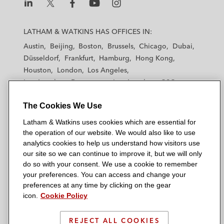
L
L
L
L
L
a
a
a
a
a
LATHAM & WATKINS HAS OFFICES IN:
t
t
t
t
t
Austin
Beijing
Boston
Brussels
Chicago
Dubai
h
h
h
h
h
Düsseldorf
Frankfurt
Hamburg
Hong Kong
a
a
a
a
a
Houston
London
Los Angeles
m
m
m
m
m
Los Angeles — Downtown
Los Angeles — GSO
&
&
&
&
&
Madrid
Manchester — GSO
Milan
Munich
W
W
W
W
W
The Cookies We Use
New York
Orange County
Paris
Riyadh
a
a
a
a
a
San Diego
San Francisco
Seoul
Silicon Valley
Latham & Watkins uses cookies which are essential for
t
t
t
t
t
Singapore
Tel Aviv
Tokyo
Washington, D.C.
the operation of our website. We would also like to use
k
k
k
k
k
analytics cookies to help us understand how visitors use
i
i
i
i
i
our site so we can continue to improve it, but we will only
n
n
n
n
n
do so with your consent. We use a cookie to remember
s
s
s
s
s
your preferences. You can access and change your
© 2026 Latham & Watkins
L
T
F
Y
o
preferences at any time by clicking on the gear
Site Map
icon.
Cookie Policy
i
w
a
o
n
n
i
c
u
I
Privacy Policy
k
t
b
t
n
REJECT ALL COOKIES