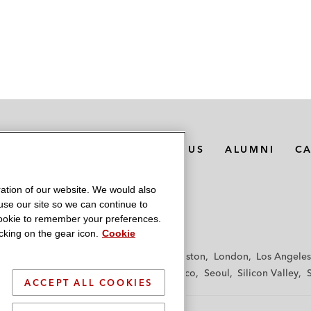
MEDIA CONTACTS
ABOUT US
ALUMNI
C
ation of our website. We would also
 use our site so we can continue to
 cookie to remember your preferences.
king on the gear icon.
Cookie
f
Frankfurt
Hamburg
Hong Kong
Houston
London
Los Angeles
y
Paris
Riyadh
San Diego
San Francisco
Seoul
Silicon Valley
ACCEPT ALL COOKIES