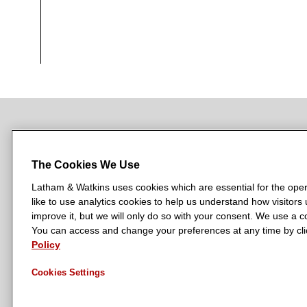
NEWSROOM
OFFICES
SUBSCRIBE
The Cookies We Use
Latham & Watkins uses cookies which are essential for the oper
like to use analytics cookies to help us understand how visitors
L
L
L
L
L
improve it, but we will only do so with your consent. We use a
a
a
a
a
a
You can access and change your preferences at any time by clic
LATHAM & WATKINS HAS OFFICES IN:
t
Policy
t
t
t
t
Austin
Beijing
Boston
Brussels
Chicago
Dubai
Düsseldor
h
h
h
h
h
Manchester — GSO
Milan
Munich
New York
Orange Count
Cookies Settings
a
a
a
a
a
m
m
m
m
m