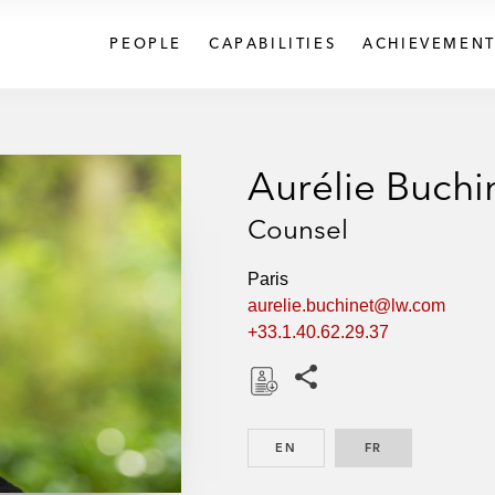
PEOPLE
CAPABILITIES
ACHIEVEMENT
Aurélie Buchi
Counsel
Paris
aurelie.buchinet@lw.com
+33.1.40.62.29.37
Share this pages
D
o
EN
ENGLISH
FR
FRENCH
w