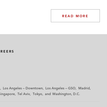
READ MORE
AREERS
Los Angeles — Downtown
Los Angeles — GSO
Madrid
Singapore
Tel Aviv
Tokyo
Washington, D.C.