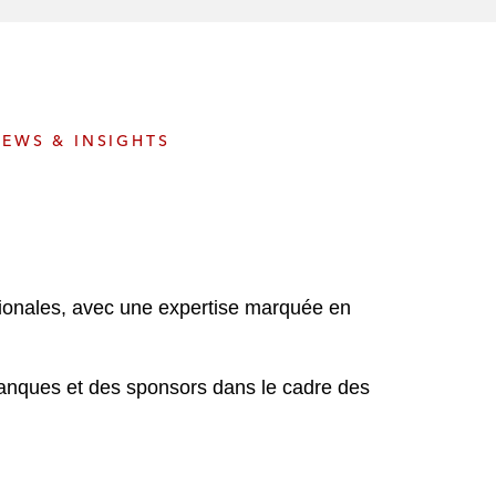
e
s
EWS & INSIGHTS
nationales, avec une expertise marquée en
banques et des sponsors dans le cadre des