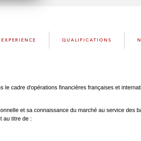
n
l
o
a
d
EXPERIENCE
QUALIFICATIONS
N
ns le cadre d'opérations financières françaises et inter
tionnelle et sa connaissance du marché au service des 
au titre de :