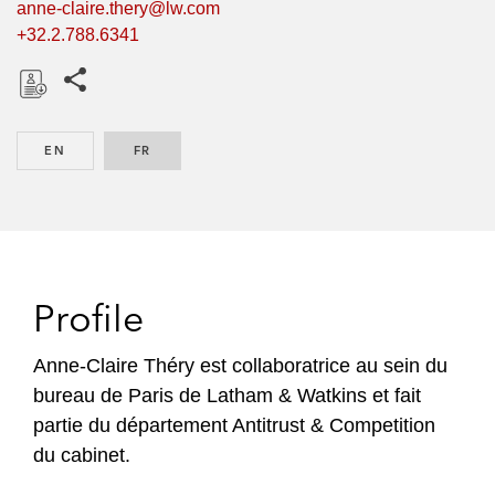
anne-claire.thery@lw.com
+32.2.788.6341
Share this pages
D
o
EN
ENGLISH
FR
FRENCH
w
n
l
o
a
d
Profile
Anne-Claire Théry est collaboratrice au sein du
bureau de Paris de Latham & Watkins et fait
partie du département Antitrust & Competition
du cabinet.