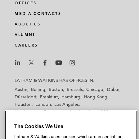
OFFICES
MEDIA CONTACTS
ABOUT US
ALUMNI
CAREERS
L
L
L
L
L
a
a
a
a
a
LATHAM & WATKINS HAS OFFICES IN:
t
t
t
t
t
Austin
Beijing
Boston
Brussels
Chicago
Dubai
h
h
h
h
h
Düsseldorf
Frankfurt
Hamburg
Hong Kong
a
a
a
a
a
Houston
London
Los Angeles
m
m
m
m
m
Los Angeles — Downtown
Los Angeles — GSO
&
&
&
&
&
Madrid
Manchester — GSO
Milan
Munich
W
W
W
W
W
The Cookies We Use
New York
Orange County
Paris
Riyadh
a
a
a
a
a
San Diego
San Francisco
Seoul
Silicon Valley
Latham & Watkins uses cookies which are essential for
t
t
t
t
t