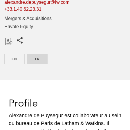
alexandre.depuysegur@lw.com
+33.1.40.62.23.31
Mergers & Acquisitions
Private Equity
Share this pages
D
o
EN
ENGLISH
FR
FRENCH
w
n
l
o
a
d
Profile
Alexandre de Puysegur est collaborateur au sein
du bureau de Paris de Latham & Watkins. Il