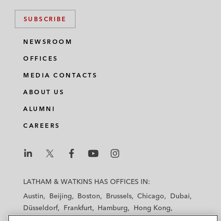
SUBSCRIBE
NEWSROOM
OFFICES
MEDIA CONTACTS
ABOUT US
ALUMNI
CAREERS
L
L
L
L
L
a
a
a
a
a
LATHAM & WATKINS HAS OFFICES IN:
t
t
t
t
t
Austin
Beijing
Boston
Brussels
Chicago
Dubai
h
h
h
h
h
Düsseldorf
Frankfurt
Hamburg
Hong Kong
a
a
a
a
a
Houston
London
Los Angeles