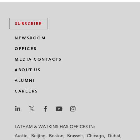
SUBSCRIBE
NEWSROOM
OFFICES
MEDIA CONTACTS
ABOUT US
ALUMNI
CAREERS
L
L
L
L
L
a
a
a
a
a
LATHAM & WATKINS HAS OFFICES IN:
t
t
t
t
t
Austin
Beijing
Boston
Brussels
Chicago
Dubai
h
h
h
h
h