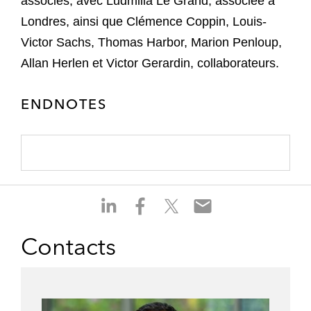
associés, avec Ludmilla Le Grand, associée à
Londres, ainsi que Clémence Coppin, Louis-
Victor Sachs, Thomas Harbor, Marion Penloup,
Allan Herlen et Victor Gerardin, collaborateurs.
ENDNOTES
S
S
S
S
h
h
h
h
a
a
a
a
Contacts
r
r
r
r
e
e
e
e
o
o
o
o
n
n
n
n