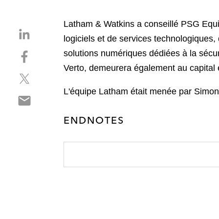
Latham & Watkins a conseillé PSG Equit
S
logiciels et de services technologique
h
S
solutions numériques dédiées à la sécurit
a
h
r
Verto, demeurera également au capital e
S
a
e
h
r
o
L'équipe Latham était menée par Simon 
S
a
e
n
h
r
o
l
ENDNOTES
a
e
n
i
r
o
f
n
e
n
a
k
o
t
c
e
n
w
e
d
e
i
b
i
m
t
o
n
a
t
o
i
e
k