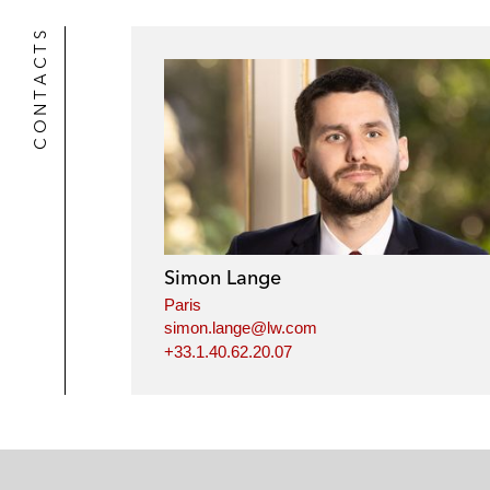
l
r
CONTACTS
Simon Lange
Paris
simon.lange@lw.com
+33.1.40.62.20.07