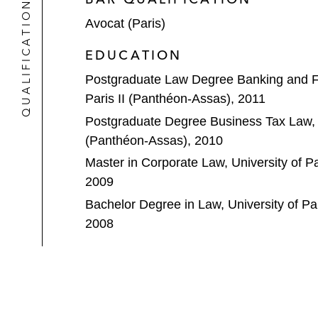
QUALIFICATIONS
Permira dans le cadre de son invest
Avocat (Paris)
Platinum Equity dans le cadre de l’ac
EDUCATION
Solo Group
Postgraduate Law Degree Banking and Fi
Biscuit International
Paris II (Panthéon-Assas), 2011
Postgraduate Degree Business Tax Law, Un
Les fondateurs et TA Associates dans
(Panthéon-Assas), 2010
Private M&A
Master in Corporate Law, University of Pa
2009
Tradesy dans le cadre de son acquisi
Bachelor Degree in Law, University of Pa
Doctrine dans le cadre de l’acquisiti
2008
Predictice
Maite.ai
Lumapps dans son acquisition de 