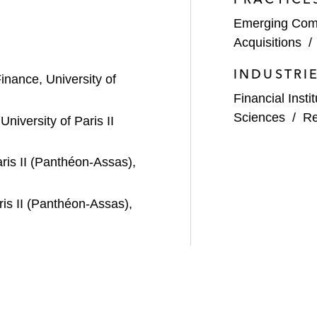
issement minoritaire dans Safti
Emerging Com
quisition de :
Acquisitions
INDUSTRI
nance, University of
Financial Insti
Sciences
/
Re
iversity of Paris II
 le cadre de l’acquisition de Babilou par Antin Infrastru
ris II (Panthéon-Assas),
tion par Vestiaire Collective
ris II (Panthéon-Assas),
on de:
Beekeeper