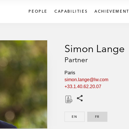
PEOPLE
CAPABILITIES
ACHIEVEMENT
Simon Lange
Partner
Paris
simon.lange@lw.com
+33.1.40.62.20.07
Share this pages
D
o
EN
ENGLISH
FR
FRENCH
w