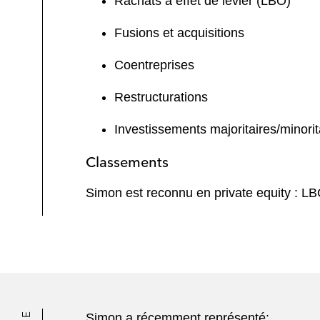
Rachats à effet de levier (LBO)
Fusions et acquisitions
Coentreprises
Restructurations
Investissements majoritaires/minorit
Classements
Simon est reconnu en private equity : L
Simon a récemment représenté: