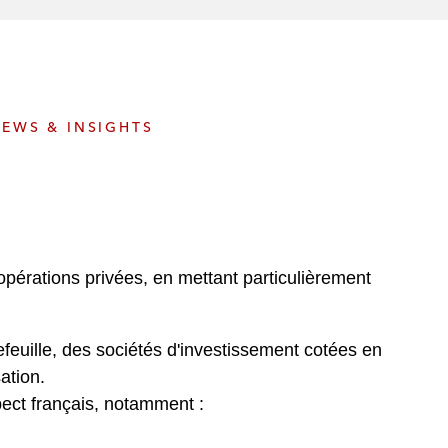
e
s
EWS & INSIGHTS
opérations privées, en mettant particulièrement
feuille, des sociétés d'investissement cotées en
ation.
pect français, notamment :