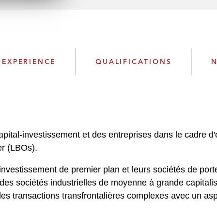
n
l
o
a
d
EXPERIENCE
QUALIFICATIONS
N
pital-investissement et des entreprises dans le cadre d'
ier (LBOs).
nvestissement de premier plan et leurs sociétés de porte
 des sociétés industrielles de moyenne à grande capitalis
 des transactions transfrontalières complexes avec un as