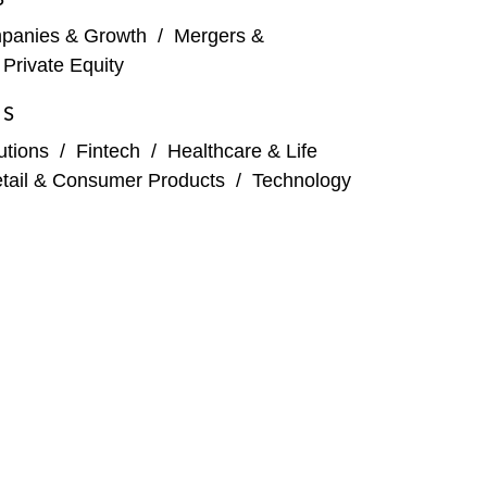
panies & Growth
/
Mergers &
/
Private Equity
ES
tutions
/
Fintech
/
Healthcare & Life
tail & Consumer Products
/
Technology
cture Partners