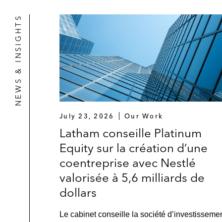
Biscuit International dans le cadre 
NEWS & INSIGHTS
Elsan Group dans le cadre de son 
Albéa dans le cadre de la cession de 
Burger King dans le cadre de la ven
Fraikin dans le cadre de l'acquisitio
July 23, 2026
Our Work
Public M&A
Latham conseille Platinum
Bridgepoint dans le cadre de son off
Equity sur la création d’une
coentreprise avec Nestlé
Calliditas dans le cadre de l’acquis
valorisée à 5,6 milliards de
TechnipFMC dans le cadre de son pro
dollars
Venture Capital
Le cabinet conseille la société d’investisseme