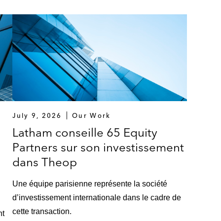
de son acquisition de Continental Bakeries
acquisition du Groupe C2S
l’activité de distribution à Silgan
te de Quick
n de VIA Location
July 9, 2026
Our Work
Latham conseille 65 Equity
re publique d'achat sur Esker
Partners sur son investissement
dans Theop
ition d’un bloc de contrôle dans Genkyotex
Une équipe parisienne représente la société
jet de scission destiné à créer deux leaders industriel
d’investissement internationale dans le cadre de
cette transaction.
nt