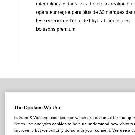
internationale dans le cadre de la création d’u
Astorg Philanthropy Investments (AP
opérateur regroupant plus de 30 marques dan
General Catalyst dans le cadre de sa
les secteurs de l’eau, de l’hydratation et des
(1,7 milliard d'euros) de Mistral AI
boissons premium.
Goldman Sachs Alternatives en tant q
Lazard Elaia Capital lors de l’inves
Leonard Green & Partners dans le c
Vitruvian dans le cadre du financem
NEWSROOM
OFFICES
SUBSCRIBE
The Cookies We Use
Latham & Watkins uses cookies which are essential for the oper
like to use analytics cookies to help us understand how visitors
L
L
L
L
L
improve it, but we will only do so with your consent. We use a