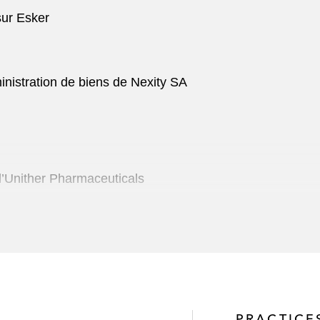
sur Esker
ministration de biens de Nexity SA
d’Unither Pharmaceuticals
 milliards d’euros du groupe Webhelp
acquisition de Syclef
PRACTICE