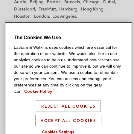
Austin
Beijing
Boston
Brussels
Chicago
Dubai
h
h
h
h
h
Düsseldorf
Frankfurt
Hamburg
Hong Kong
a
a
a
a
a
Houston
London
Los Angeles
m
m
m
m
m
Los Angeles — Downtown
Los Angeles — GSO
&
&
&
&
&
Madrid
Manchester — GSO
Milan
Munich
W
W
W
W
W
The Cookies We Use
New York
Orange County
Paris
Riyadh
a
a
a
a
a
San Diego
San Francisco
Seoul
Silicon Valley
Latham & Watkins uses cookies which are essential for
t
t
t
t
t
Singapore
Tel Aviv
Tokyo
Washington, D.C.
the operation of our website. We would also like to use
k
k
k
k
k
analytics cookies to help us understand how visitors use
i
i
i
i
i
our site so we can continue to improve it, but we will only
n
n
n
n
n
do so with your consent. We use a cookie to remember
s
s
s
s
s
your preferences. You can access and change your
© 2026 Latham & Watkins
L
T
F
Y
o
preferences at any time by clicking on the gear
Site Map
icon.
Cookie Policy
i
w
a
o
n
n
i
c
u
I
Privacy Policy
k
t
b
t
n
REJECT ALL COOKIES
Scam Warning
e
t
o
u
s
d
Attorney Advertising & Terms of Use
e
o
b
t
ACCEPT ALL COOKIES
i
r
k
e
a
Cookies Settings