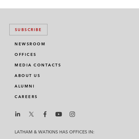
SUBSCRIBE
NEWSROOM
OFFICES
MEDIA CONTACTS
ABOUT US
ALUMNI
CAREERS
L
L
L
L
L
a
a
a
a
a
LATHAM & WATKINS HAS OFFICES IN:
t
t
t
t
t