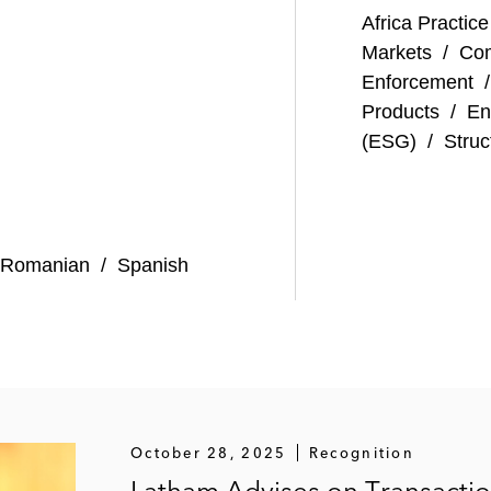
Africa Practice
Markets
/
Com
Enforcement
Products
/
En
(ESG)
/
Struc
Romanian
/
Spanish
October 28, 2025
Recognition
Latham Advises on Transacti