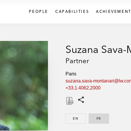
PEOPLE
CAPABILITIES
ACHIEVEMENT
Suzana Sava-
Partner
Paris
suzana.sava-montanari@lw.co
+33.1.4062.2000
Share this pages
D
o
EN
ENGLISH
FR
FRENCH
w