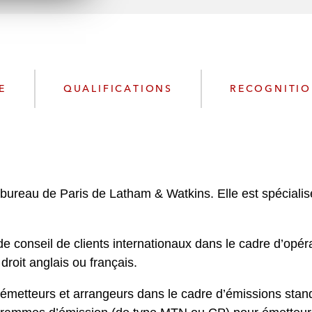
n
l
o
a
d
E
QUALIFICATIONS
RECOGNITI
ureau de Paris de Latham & Watkins. Elle est spécialis
e conseil de clients internationaux dans le cadre d’opé
 droit anglais ou français.
t, émetteurs et arrangeurs dans le cadre d’émissions stan