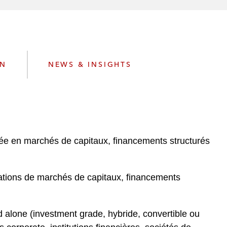
e
s
ON
NEWS & INSIGHTS
ée en marchés de capitaux, financements structurés
rations de marchés de capitaux, financements
d alone (investment grade, hybride, convertible ou