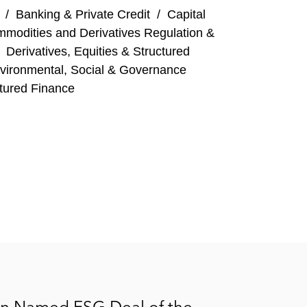
/
Banking & Private Credit
/
Capital
modities and Derivatives Regulation &
/
Derivatives, Equities & Structured
vironmental, Social & Governance
tured Finance
on Named ESG Deal of the