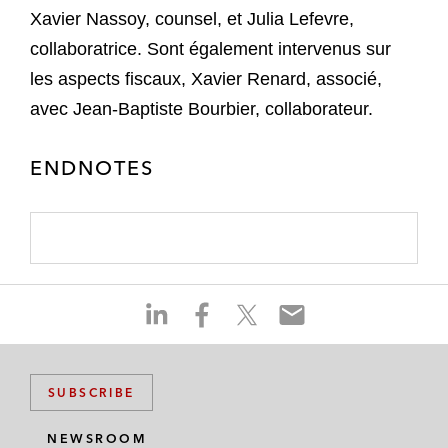
Xavier Nassoy, counsel, et Julia Lefevre,
collaboratrice. Sont également intervenus sur
les aspects fiscaux, Xavier Renard, associé,
avec Jean-Baptiste Bourbier, collaborateur.
ENDNOTES
S
S
S
S
h
h
h
h
a
a
a
a
r
r
r
r
SUBSCRIBE
e
e
e
e
o
o
o
o
NEWSROOM