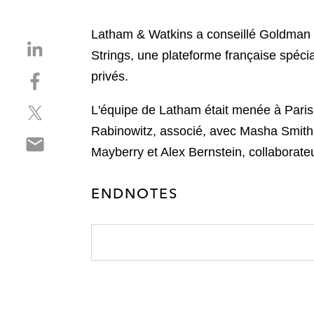
Latham & Watkins a conseillé Goldman Sa
S
Strings, une plateforme française spécial
h
S
privés.
a
h
r
S
a
L'équipe de Latham était menée à Paris
e
h
r
o
Rabinowitz, associé, avec Masha Smith,
S
a
e
n
Mayberry et Alex Bernstein, collaborate
h
r
o
l
a
e
n
i
r
ENDNOTES
o
f
n
e
n
a
k
o
t
c
e
n
w
e
d
e
i
b
i
m
t
o
n
a
t
o
i
e
k