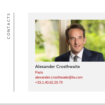
l
r
CONTACTS
Alexander Crosthwaite
Paris
alexander.crosthwaite@lw.com
+33.1.40.62.20.79