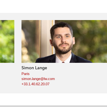
Simon Lange
Paris
simon.lange@lw.com
+33.1.40.62.20.07