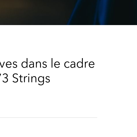
e
s
ves dans le cadre
73 Strings