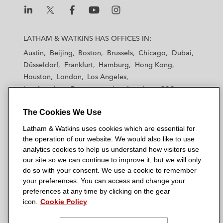
L
L
L
L
L
a
a
a
a
a
LATHAM & WATKINS HAS OFFICES IN:
t
t
t
t
t
Austin
Beijing
Boston
Brussels
Chicago
Dubai
h
h
h
h
h
Düsseldorf
Frankfurt
Hamburg
Hong Kong
a
a
a
a
a
Houston
London
Los Angeles
m
m
m
m
m
Los Angeles — Downtown
Los Angeles — GSO
&
&
&
&
&
Madrid
Manchester — GSO
Milan
Munich
W
W
W
W
W
The Cookies We Use
New York
Orange County
Paris
Riyadh
a
a
a
a
a
San Diego
San Francisco
Seoul
Silicon Valley
Latham & Watkins uses cookies which are essential for
t
t
t
t
t
Singapore
Tel Aviv
Tokyo
Washington, D.C.
the operation of our website. We would also like to use
k
k
k
k
k
analytics cookies to help us understand how visitors use
i
i
i
i
i
our site so we can continue to improve it, but we will only
n
n
n
n
n
do so with your consent. We use a cookie to remember
s
s
s
s
s
your preferences. You can access and change your
© 2026 Latham & Watkins
L
T
F
Y
o
preferences at any time by clicking on the gear
Site Map
icon.
Cookie Policy
i
w
a
o
n
n
i
c
u
I
Privacy Policy