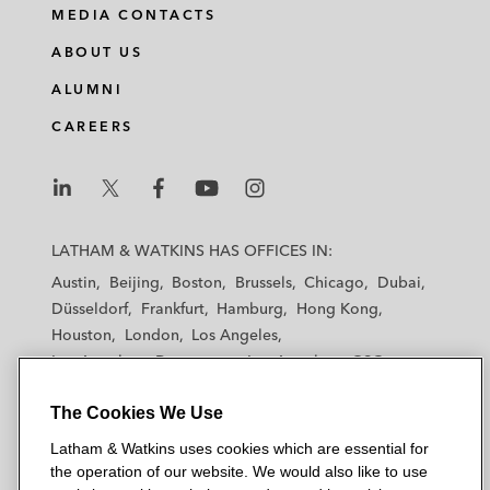
MEDIA CONTACTS
ABOUT US
ALUMNI
CAREERS
L
L
L
L
L
a
a
a
a
a
LATHAM & WATKINS HAS OFFICES IN:
t
t
t
t
t
Austin
Beijing
Boston
Brussels
Chicago
Dubai
h
h
h
h
h
Düsseldorf
Frankfurt
Hamburg
Hong Kong
a
a
a
a
a
Houston
London
Los Angeles
m
m
m
m
m
Los Angeles — Downtown
Los Angeles — GSO
&
&
&
&
&
Madrid
Manchester — GSO
Milan
Munich
W
W
W
W
W
The Cookies We Use
New York
Orange County
Paris
Riyadh
a
a
a
a
a
San Diego
San Francisco
Seoul
Silicon Valley
Latham & Watkins uses cookies which are essential for
t
t
t
t
t
Singapore
Tel Aviv
Tokyo
Washington, D.C.
the operation of our website. We would also like to use
k
k
k
k
k