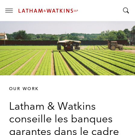
T
T
o
o
g
g
g
g
l
l
e
e
M
S
e
e
n
a
u
r
OUR WORK
c
h
Latham & Watkins
B
a
conseille les banques
r
garantes dans le cadre