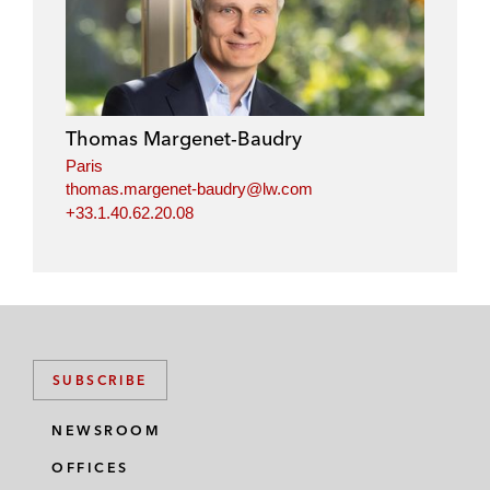
n
c
i
a
k
e
t
i
e
b
t
l
d
o
e
i
o
r
Thomas Margenet-Baudry
n
k
Paris
thomas.margenet-baudry@lw.com
+33.1.40.62.20.08
SUBSCRIBE
NEWSROOM
OFFICES