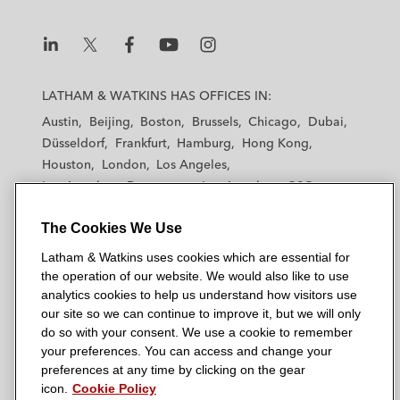
L
L
L
L
L
a
a
a
a
a
LATHAM & WATKINS HAS OFFICES IN:
t
t
t
t
t
Austin
Beijing
Boston
Brussels
Chicago
Dubai
h
h
h
h
h
Düsseldorf
Frankfurt
Hamburg
Hong Kong
a
a
a
a
a
Houston
London
Los Angeles
m
m
m
m
m
Los Angeles — Downtown
Los Angeles — GSO
&
&
&
&
&
Madrid
Manchester — GSO
Milan
Munich
W
W
W
W
W
The Cookies We Use
New York
Orange County
Paris
Riyadh
a
a
a
a
a
San Diego
San Francisco
Seoul
Silicon Valley
Latham & Watkins uses cookies which are essential for
t
t
t
t
t
Singapore
Tel Aviv
Tokyo
Washington, D.C.
the operation of our website. We would also like to use
k
k
k
k
k
analytics cookies to help us understand how visitors use
i
i
i
i
i
our site so we can continue to improve it, but we will only
n
n
n
n
n
do so with your consent. We use a cookie to remember
s
s
s
s
s
your preferences. You can access and change your
© 2026 Latham & Watkins
L
T
F
Y
o
preferences at any time by clicking on the gear
Site Map
icon.
Cookie Policy
i
w
a
o
n