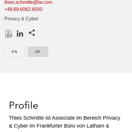
thies.schmitte@lw.com
+49.69.6062.6000
Privacy & Cyber
Share this pages
D
L
o
i
EN
ENGLISH
DE
GERMAN
w
n
n
k
l
e
o
d
a
I
d
n
P
Profile
r
o
Thies Schmitte ist Associate im Bereich Privacy
f
& Cyber im Frankfurter Büro von Latham &
i