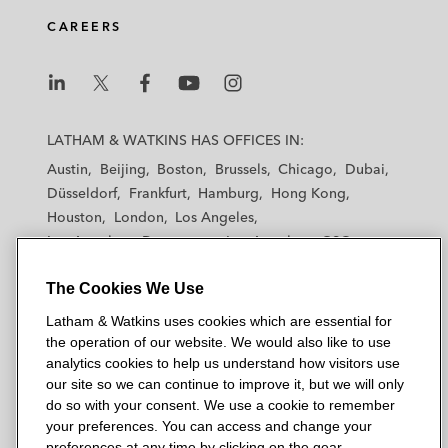
CAREERS
L
L
L
L
L
a
a
a
a
a
LATHAM & WATKINS HAS OFFICES IN:
t
t
t
t
t
Austin
Beijing
Boston
Brussels
Chicago
Dubai
h
h
h
h
h
Düsseldorf
Frankfurt
Hamburg
Hong Kong
a
a
a
a
a
Houston
London
Los Angeles
m
m
m
m
m
Los Angeles — Downtown
Los Angeles — GSO
&
&
&
&
&
Madrid
Manchester — GSO
Milan
Munich
W
W
W
W
W
The Cookies We Use
New York
Orange County
Paris
Riyadh
a
a
a
a
a
San Diego
San Francisco
Seoul
Silicon Valley
Latham & Watkins uses cookies which are essential for
t
t
t
t
t
Singapore
Tel Aviv
Tokyo
Washington, D.C.
the operation of our website. We would also like to use
k
k
k
k
k
analytics cookies to help us understand how visitors use
i
i
i
i
i
our site so we can continue to improve it, but we will only
n
n
n
n
n
do so with your consent. We use a cookie to remember
s
s
s
s
s
your preferences. You can access and change your
© 2026 Latham & Watkins
L
T
F
Y
o
preferences at any time by clicking on the gear