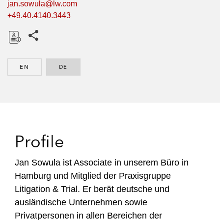
jan.sowula@lw.com
+49.40.4140.3443
Share this pages
D
o
EN
ENGLISH
DE
GERMAN
w
n
l
o
a
d
Profile
Jan Sowula ist Associate in unserem Büro in
Hamburg und Mitglied der Praxisgruppe
Litigation & Trial. Er berät deutsche und
ausländische Unternehmen sowie
Privatpersonen in allen Bereichen der